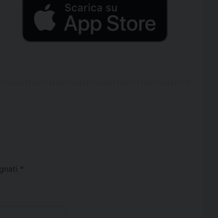
egnati
*