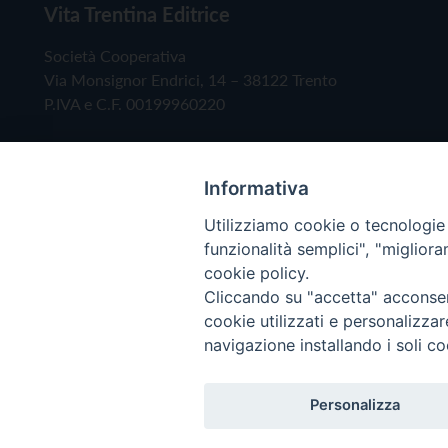
Vita Trentina Editrice
Società Cooperativa
Via Monsignor Endrici, 14 – 38122 Trento
P.IVA e C.F. 00199960220
Informativa
Utilizziamo cookie o tecnologie s
funzionalità semplici", "miglior
cookie policy.
Cliccando su "accetta" acconsent
Copyright © 2019 - Tutti i diritti riservati - Vita
cookie utilizzati e personalizza
navigazione installando i soli co
Privacy Policy
Personalizza