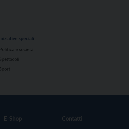
Iniziative speciali
Politica e società
Spettacoli
Sport
E-Shop
Contatti