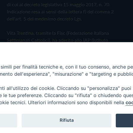
di cui al decreto legislativo 15 maggio 2017, n. 70.
Indicazione resa ai sensi della lettera f) del comma 2
dell'art. 5 del medesimo decreto Lgs.
Vita Trentina, tramite la Fisc (Federazione Italiana
Settimanali Cattolici), ha aderito allo IAP (Istituto
dell'Autodisciplina Pubblicitaria) accettando il Codice di
Autodisciplina della Comunicazione Commerciale
imili per finalità tecniche e, con il tuo consenso, anche per 
Privacy Policy
Cookie Policy
amento dell'esperienza", "misurazione" e "targeting e pubbli
i all'utilizzo dei cookie. Cliccando su "personalizza" puoi
 Trentina Editrice
re le tue preferenze. Cliccando su "rifiuta" o chiudendo que
okie tecnici. Ulteriori informazioni sono disponibili nella
coo
Rifiuta