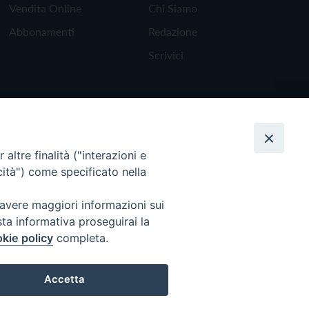
Vendita Online
Chi Siamo
Abbonamenti
Redazione
Scrivici
altre finalità ("interazioni e
cità") come specificato nella
 avere maggiori informazioni sui
sta informativa proseguirai la
kie policy
completa.
Torna all'inizio
Accetta