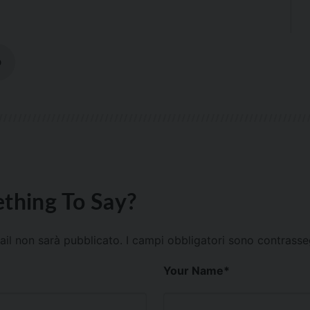
D
thing To Say?
mail non sarà pubblicato.
I campi obbligatori sono contrass
Your Name
*