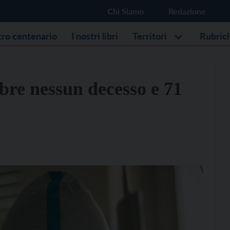
Chi Siamo
Redazione
stro centenario
I nostri libri
Territori
Rubric
bre nessun decesso e 71