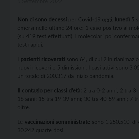
5 Settembre 2022
Non ci sono decessi
per Covid-19 oggi,
lunedì 5
s
emersi nelle ultime 24 ore: 1 caso positivo al mole
(su 419 test effettuati). I molecolari poi conferman
test rapidi.
I
pazienti ricoverati
sono 64, di cui 2 in rianimazion
nuovi ricoveri e 5 dimissioni. I casi attivi sono 3.
un totale di 200.317 da inizio pandemia.
Il contagio per classi d’età:
2 tra 0-2 anni; 2 tra 3-
18 anni; 15 tra 19-39 anni; 30 tra 40-59 anni; 7 tr
oltre.
Le
vaccinazioni somministrate
sono 1.250.510, di 
30.242 quarte dosi.