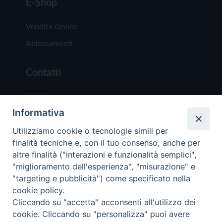
E-Shop
Vendita Online
Abbonamenti
Contatti
Chi Siamo
Informativa
Redazione
Scrivici
Utilizziamo cookie o tecnologie simili per
finalità tecniche e, con il tuo consenso, anche per
altre finalità ("interazioni e funzionalità semplici",
"miglioramento dell'esperienza", "misurazione" e
"targeting e pubblicità") come specificato nella
cookie policy.
Copyright © 2019 - Tutti i diritti riservati - Vit
Cliccando su "accetta" acconsenti all'utilizzo dei
Trentina Editrice
cookie. Cliccando su "personalizza" puoi avere