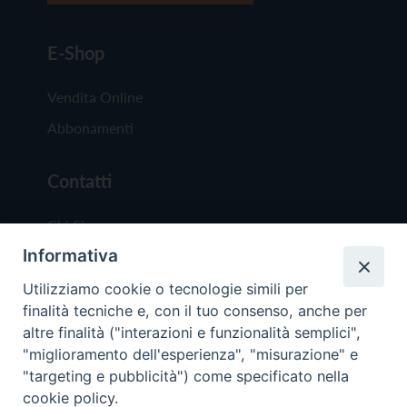
E-Shop
Vendita Online
Abbonamenti
Contatti
Chi Siamo
Informativa
Redazione
Scrivici
Utilizziamo cookie o tecnologie simili per
finalità tecniche e, con il tuo consenso, anche per
altre finalità ("interazioni e funzionalità semplici",
"miglioramento dell'esperienza", "misurazione" e
"targeting e pubblicità") come specificato nella
cookie policy.
Copyright © 2019 - Tutti i diritti riservati - Vit