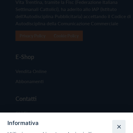
Vita Trentina, tramite la Fisc (Federazione Italiana
Settimanali Cattolici), ha aderito allo IAP (Istituto
dell'Autodisciplina Pubblicitaria) accettando il Codice di
Autodisciplina della Comunicazione Commerciale
Privacy Policy
Cookie Policy
E-Shop
Vendita Online
Abbonamenti
Contatti
Chi Siamo
Informativa
Redazione