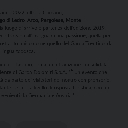
dizione 2022, oltre a Comano,
go di Ledro
,
Arco
,
Pergolese
,
Monte
ià
luogo di arrivo e partenza dell’edizione 2019.
 ritrovarsi all’insegna di una
passione
, quella per
ltrettanto unico come quello del Garda Trentino, da
 lingua tedesca.
co di fascino, ormai una tradizione consolidata
idente di Garda Dolomiti S.p.A. “È un evento che
à da parte dei visitatori del nostro comprensorio,
te per noi a livello di risposta turistica, con un
rovenienti da Germania e Austria.”