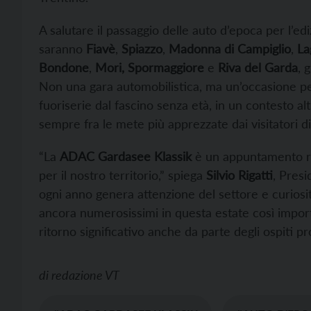
A salutare il passaggio delle auto d’epoca per l’e
saranno
Fiavè
,
Spiazzo
,
Madonna di Campiglio
,
La
Bondone
,
Mori, Spormaggiore
e
Riva del Garda
,
g
Non una gara automobilistica, ma un’occasione per
fuoriserie dal fascino senza età, in un contesto a
sempre fra le mete più apprezzate dai visitatori di
“La
ADAC Gardasee Klassik
è un appuntamento ric
per il nostro territorio,” spiega
Silvio Rigatti
, Pres
ogni anno genera attenzione del settore e curiosit
ancora numerosissimi in questa estate così importan
ritorno significativo anche da parte degli ospiti p
di
redazione VT