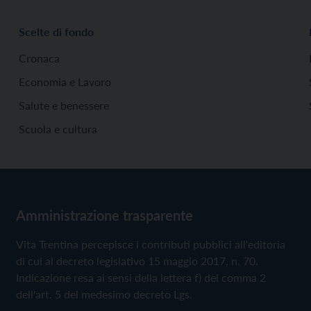
Scelte di fondo
Cronaca
Economia e Lavoro
Salute e benessere
Scuola e cultura
Amministrazione trasparente
Vita Trentina percepisce i contributi pubblici all'editoria
di cui al decreto legislativo 15 maggio 2017, n. 70.
Indicazione resa ai sensi della lettera f) del comma 2
dell'art. 5 del medesimo decreto Lgs.