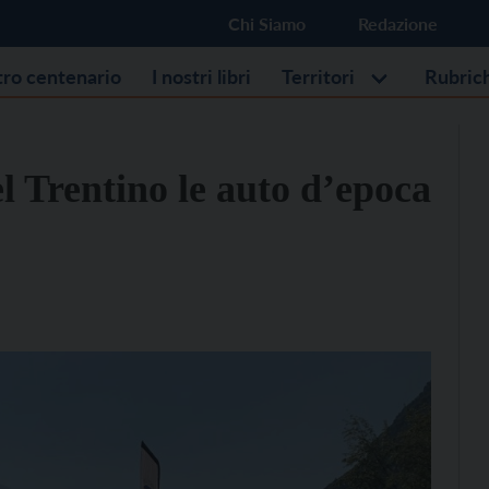
Chi Siamo
Redazione
stro centenario
I nostri libri
Territori
Rubric
l Trentino le auto d’epoca