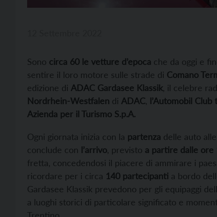
12 Settembre 2022
Sono
circa 60 le vetture d’epoca
che da oggi e fi
sentire il loro motore sulle strade di
Comano Ter
edizione di
ADAC Gardasee Klassik
, il celebre r
Nordrhein-Westfalen
di
ADAC
,
l’Automobil Club
Azienda per il Turismo S.p.A.
Ogni giornata inizia con la
partenza
delle auto
all
conclude con
l’arrivo
,
previsto
a partire dalle ore
fretta, concedendosi il piacere di ammirare i paes
ricordare per i circa
140 partecipanti
a bordo delle
Gardasee Klassik prevedono per gli equipaggi del
a luoghi storici di particolare significato e momen
Trentino.