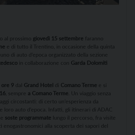
no al prossimo
giovedì 15 settembre
faranno
me
e di tutto il Trentino, in occasione della quinta
aduno di auto d’epoca organizzato della sezione
 tedesco
in collaborazione con
Garda Dolomiti
e
ore 9
dal
Grand Hotel
di
Comano Terme
e si
 16
, sempre
a Comano Terme
. Un viaggio senza
aggi circostanti: di certo un’esperienza da
 loro auto d’epoca. Infatti, gli itinerari di ADAC
le
soste programmate
lungo il percorso, fra visite
ti enogastronomici alla scoperta dei sapori del