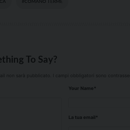
OCA
#COMANO TERME
thing To Say?
mail non sarà pubblicato.
I campi obbligatori sono contrass
Your Name
*
La tua email
*