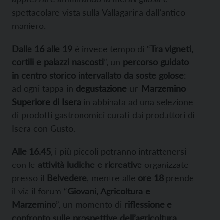
spettacolare vista sulla Vallagarina dall’antico
maniero.
Dalle 16 alle 19
è invece tempo di “
Tra vigneti,
cortili e palazzi nascosti
”, un
percorso guidato
in centro storico intervallato da soste golose
:
ad ogni tappa in
degustazione
un
Marzemino
Superiore di Isera
in abbinata ad una selezione
di prodotti gastronomici curati dai produttori di
Isera con Gusto.
Alle 16.45
, i più piccoli potranno intrattenersi
con le
attività ludiche e ricreative
organizzate
presso il
Belvedere
, mentre alle
ore 18
prende
il via il forum “
Giovani, Agricoltura e
Marzemino
”, un momento di
riflessione e
confronto sulle prospettive dell’agricoltura