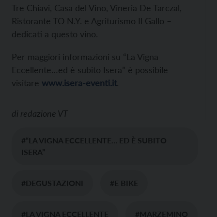
Tre Chiavi, Casa del Vino, Vineria De Tarczal,
Ristorante TO N.Y. e Agriturismo Il Gallo –
dedicati a questo vino.
Per maggiori informazioni su “La Vigna
Eccellente…ed è subito Isera” è possibile
visitare
www.isera-eventi.it
.
di
redazione VT
#“LA VIGNA ECCELLENTE… ED È SUBITO
ISERA”
#DEGUSTAZIONI
#E BIKE
#LA VIGNA ECCELLENTE
#MARZEMINO