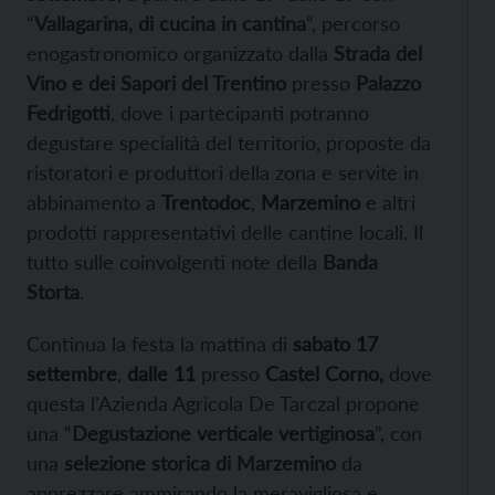
“
Vallagarina, di cucina in cantina
“, percorso
enogastronomico organizzato dalla
Strada del
Vino e dei Sapori del Trentino
presso
Palazzo
Fedrigotti
, dove i partecipanti potranno
degustare specialità del territorio, proposte da
ristoratori e produttori della zona e servite in
abbinamento a
Trentodoc
,
Marzemino
e altri
prodotti rappresentativi delle cantine locali. Il
tutto sulle coinvolgenti note della
Banda
Storta
.
Continua la festa la mattina di
sabato 17
settembre
,
dalle 11
presso
Castel Corno,
dove
questa l’Azienda Agricola De Tarczal propone
una “
Degustazione verticale vertiginosa
”, con
una
selezione storica di Marzemino
da
apprezzare ammirando la meravigliosa e