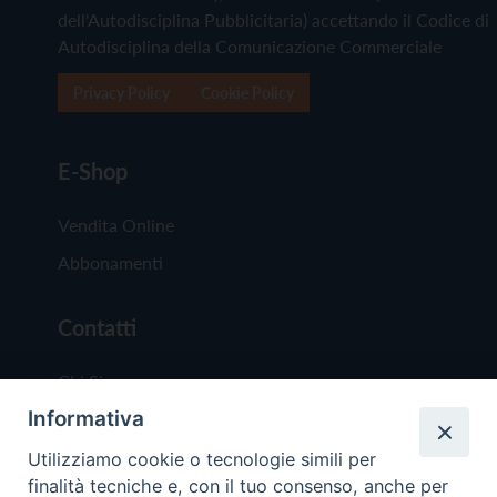
dell'Autodisciplina Pubblicitaria) accettando il Codice di
Autodisciplina della Comunicazione Commerciale
Privacy Policy
Cookie Policy
E-Shop
Vendita Online
Abbonamenti
Contatti
Chi Siamo
Informativa
Redazione
Scrivici
Utilizziamo cookie o tecnologie simili per
finalità tecniche e, con il tuo consenso, anche per