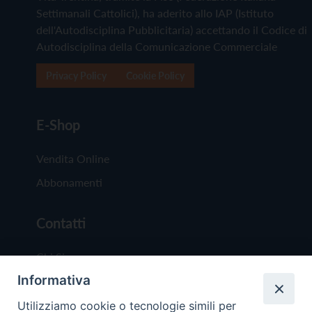
Settimanali Cattolici), ha aderito allo IAP (Istituto
dell'Autodisciplina Pubblicitaria) accettando il Codice di
Autodisciplina della Comunicazione Commerciale
Privacy Policy
Cookie Policy
E-Shop
Vendita Online
Abbonamenti
Contatti
Chi Siamo
Informativa
Redazione
Scrivici
Utilizziamo cookie o tecnologie simili per