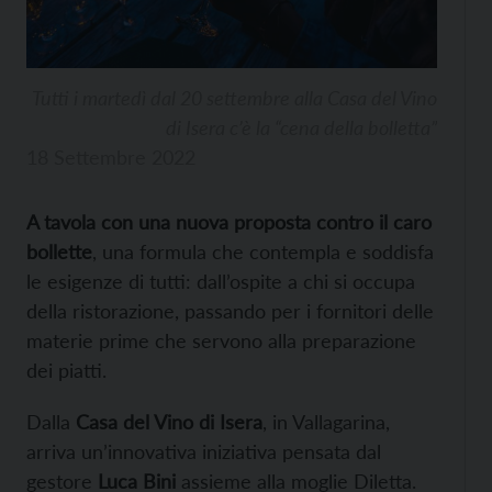
Tutti i martedì dal 20 settembre alla Casa del Vino
di Isera c’è la “cena della bolletta”
18 Settembre 2022
A tavola con una nuova proposta contro il caro
bollette
, una formula che contempla e soddisfa
le esigenze di tutti: dall’ospite a chi si occupa
della ristorazione, passando per i fornitori delle
materie prime che servono alla preparazione
dei piatti.
Dalla
Casa del Vino di Isera
, in Vallagarina,
arriva un’innovativa iniziativa pensata dal
gestore
Luca Bini
assieme alla moglie Diletta.