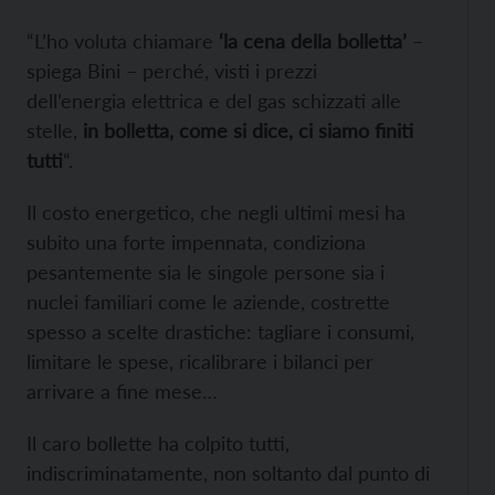
“L’ho voluta chiamare
‘la cena della bolletta’
–
spiega Bini – perché, visti i prezzi
dell’energia elettrica e del gas schizzati alle
stelle,
in bolletta, come si dice, ci siamo finiti
tutti
“.
Il costo energetico, che negli ultimi mesi ha
subito una forte impennata, condiziona
pesantemente sia le singole persone sia i
nuclei familiari come le aziende, costrette
spesso a scelte drastiche: tagliare i consumi,
limitare le spese, ricalibrare i bilanci per
arrivare a fine mese…
Il caro bollette ha colpito tutti,
indiscriminatamente, non soltanto dal punto di