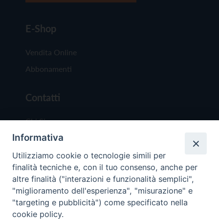
E-Shop
Vendita Online
Abbonamenti
Contatti
Chi Siamo
Informativa
Redazione
Scrivici
Utilizziamo cookie o tecnologie simili per
finalità tecniche e, con il tuo consenso, anche per
altre finalità ("interazioni e funzionalità semplici",
"miglioramento dell'esperienza", "misurazione" e
"targeting e pubblicità") come specificato nella
cookie policy.
Copyright © 2019 - Tutti i diritti riservati - Vit