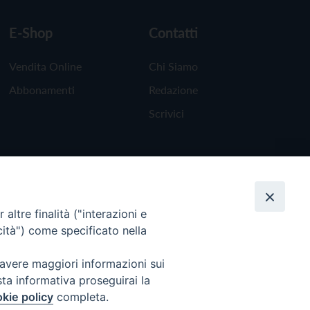
E-Shop
Contatti
Vendita Online
Chi Siamo
Abbonamenti
Redazione
Scrivici
altre finalità ("interazioni e
cità") come specificato nella
 avere maggiori informazioni sui
sta informativa proseguirai la
kie policy
completa.