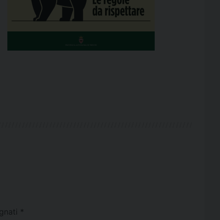
egnati
*