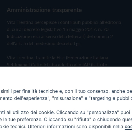
Amministrazione trasparente
Vita Trentina percepisce i contributi pubblici all'editoria
di cui al decreto legislativo 15 maggio 2017, n. 70.
Indicazione resa ai sensi della lettera f) del comma 2
dell'art. 5 del medesimo decreto Lgs.
Vita Trentina, tramite la Fisc (Federazione Italiana
Settimanali Cattolici), ha aderito allo IAP (Istituto
dell'Autodisciplina Pubblicitaria) accettando il Codice di
Autodisciplina della Comunicazione Commerciale
imili per finalità tecniche e, con il tuo consenso, anche per 
Privacy Policy
Cookie Policy
amento dell'esperienza", "misurazione" e "targeting e pubbli
i all'utilizzo dei cookie. Cliccando su "personalizza" puoi
 Trentina Editrice
re le tue preferenze. Cliccando su "rifiuta" o chiudendo que
okie tecnici. Ulteriori informazioni sono disponibili nella
coo