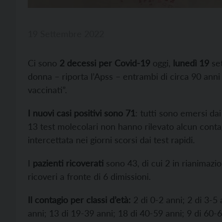
19 Settembre 2022
Ci sono
2 decessi per Covid-19
oggi,
lunedì 19
set
donna – riporta l’Apss – entrambi di circa 90 anni 
vaccinati”.
I nuovi casi positivi sono 71
: tutti sono emersi dai 
13 test molecolari non hanno rilevato alcun cont
intercettata nei giorni scorsi dai test rapidi.
I
pazienti ricoverati
sono 43, di cui 2 in rianimazion
ricoveri a fronte di 6 dimissioni.
Il contagio per classi d’età:
2 di 0-2 anni; 2 di 3-5 
anni; 13 di 19-39 anni; 18 di 40-59 anni; 9 di 60-6