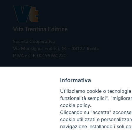
Vita Trentina Editrice
Società Cooperativa
Via Monsignor Endrici, 14 – 38122 Trento
P.IVA e C.F. 00199960220
Informativa
Utilizziamo cookie o tecnologie s
funzionalità semplici", "miglior
cookie policy.
Cliccando su "accetta" acconsent
Copyright © 2019 - Tutti i diritti riservati - Vita
cookie utilizzati e personalizza
navigazione installando i soli co
Privacy Policy