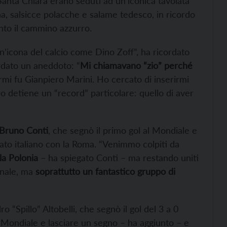
Santa Chiara erano seduti ad un’iconica tavolata
ana, salsicce polacche e salame tedesco, in ricordo
into il cammino azzurro.
n’icona del calcio come Dino Zoff”, ha ricordato
rdato un aneddoto: “
Mi chiamavano “zio” perché
ermi fu Gianpiero Marini. Ho cercato di inserirmi
tro detiene un “record” particolare: quello di aver
Bruno Conti
, che segnò il primo gol al Mondiale e
ato italiano con la Roma. “Venimmo colpiti da
la Polonia
– ha spiegato Conti – ma restando uniti
nale, ma
soprattutto un fantastico gruppo di
 “Spillo” Altobelli, che segnò il gol del 3 a 0
 Mondiale e lasciare un segno – ha aggiunto – e