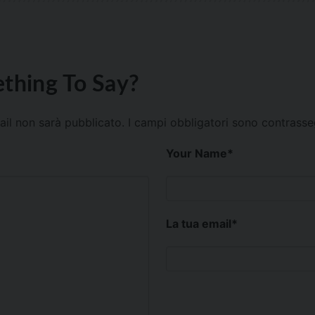
thing To Say?
mail non sarà pubblicato.
I campi obbligatori sono contrass
Your Name
*
La tua email
*