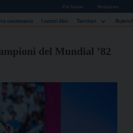
Chi Siamo
Redazione
stro centenario
I nostri libri
Territori
Rubric
 campioni del Mundial ’82