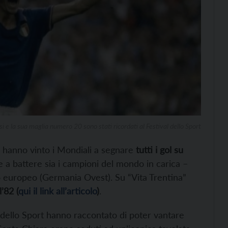
i e la sua maglia numero 20 sono stati ricordati al Festival dello Sport
he hanno vinto i Mondiali a segnare
tutti i gol su
 a battere sia i campioni del mondo in carica –
lo europeo (Germania Ovest). Su “Vita Trentina”
’82 (
qui il link all’articolo
)
.
 dello Sport hanno raccontato di poter vantare