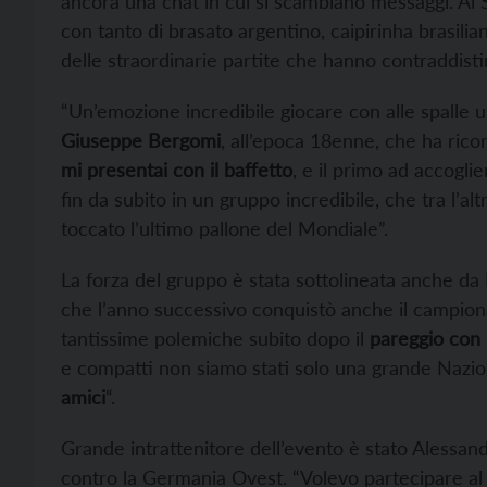
ancora una chat in cui si scambiano messaggi. Al 
con tanto di brasato argentino, caipirinha brasili
delle straordinarie partite che hanno contraddist
“Un’emozione incredibile giocare con alle spalle u
Giuseppe Bergomi
, all’epoca 18enne, che ha rico
mi presentai con il baffetto
, e il primo ad accogli
fin da subito in un gruppo incredibile, che tra l’al
toccato l’ultimo pallone del Mondiale”.
La forza del gruppo è stata sottolineata anche da
che l’anno successivo conquistò anche il campion
tantissime polemiche subito dopo il
pareggio con 
e compatti non siamo stati solo una grande Nazio
amici
“.
Grande intrattenitore dell’evento è stato Alessandro
contro la Germania Ovest. “Volevo partecipare al