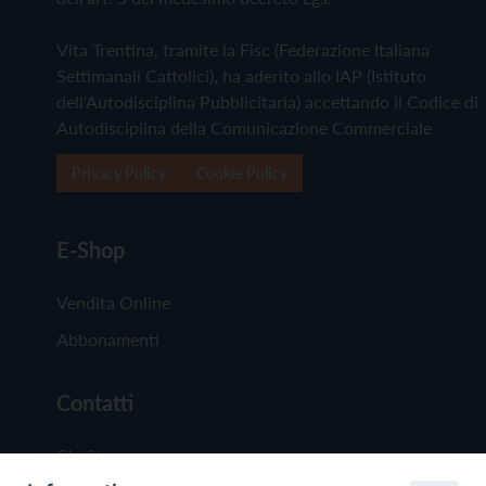
Vita Trentina, tramite la Fisc (Federazione Italiana
Settimanali Cattolici), ha aderito allo IAP (Istituto
dell'Autodisciplina Pubblicitaria) accettando il Codice di
Autodisciplina della Comunicazione Commerciale
Privacy Policy
Cookie Policy
E-Shop
Vendita Online
Abbonamenti
Contatti
Chi Siamo