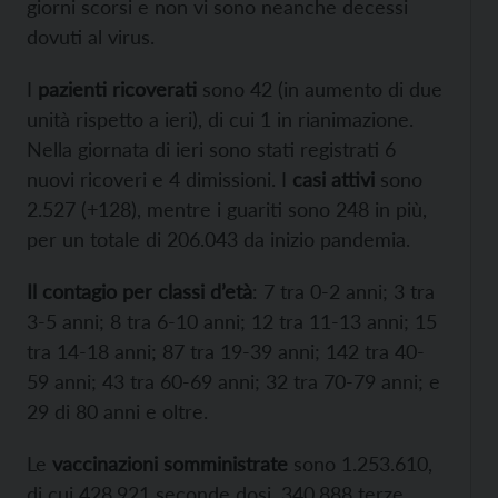
giorni scorsi e non vi sono neanche decessi
dovuti al virus.
I
pazienti ricoverati
sono 42 (in aumento di due
unità rispetto a ieri), di cui 1 in rianimazione.
Nella giornata di ieri sono stati registrati 6
nuovi ricoveri e 4 dimissioni. I
casi attivi
sono
2.527 (+128), mentre i guariti sono 248 in più,
per un totale di 206.043 da inizio pandemia.
Il contagio per classi d’età
: 7 tra 0-2 anni; 3 tra
3-5 anni; 8 tra 6-10 anni; 12 tra 11-13 anni; 15
tra 14-18 anni; 87 tra 19-39 anni; 142 tra 40-
59 anni; 43 tra 60-69 anni; 32 tra 70-79 anni; e
29 di 80 anni e oltre.
Le
vaccinazioni somministrate
sono 1.253.610,
di cui 428.921 seconde dosi, 340.888 terze