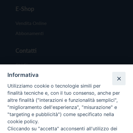
E-Shop
Vendita Online
Abbonamenti
Contatti
Chi Siamo
Informativa
Redazione
Scrivici
Utilizziamo cookie o tecnologie simili per
finalità tecniche e, con il tuo consenso, anche per
altre finalità ("interazioni e funzionalità semplici",
"miglioramento dell'esperienza", "misurazione" e
"targeting e pubblicità") come specificato nella
cookie policy.
Copyright © 2019 - Tutti i diritti riservati - Vit
Cliccando su "accetta" acconsenti all'utilizzo dei
Trentina Editrice