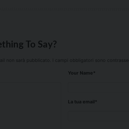
thing To Say?
mail non sarà pubblicato.
I campi obbligatori sono contrass
Your Name
*
La tua email
*