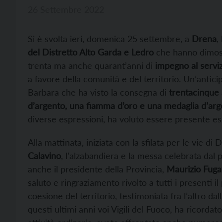
26 Settembre 2022
Si è svolta ieri, domenica 25 settembre, a
Drena
,
del Distretto Alto Garda e Ledro
che hanno dimostr
trenta ma anche quarant’anni di
impegno al servizi
a favore della comunità e del territorio. Un’antici
Barbara che ha visto la consegna di
trentacinque a
d’argento, una fiamma d’oro e una medaglia d’a
diverse espressioni, ha voluto essere presente es
Alla mattinata, iniziata con la sfilata per le vie 
Calavino
, l’alzabandiera e la messa celebrata dal
anche il presidente della Provincia,
Maurizio Fugat
saluto e ringraziamento rivolto a tutti i presenti i
coesione del territorio, testimoniata fra l’altro dal
questi ultimi anni voi Vigili del Fuoco, ha ricordat