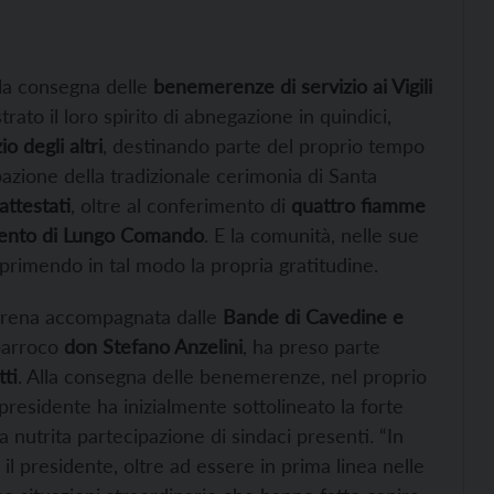
 la consegna delle
benemerenze di servizio ai Vigili
ato il loro spirito di abnegazione in quindici,
o degli altri
, destinando parte del proprio tempo
pazione della tradizionale cerimonia di Santa
ttestati
, oltre al conferimento di
quattro fiamme
rgento di Lungo Comando
. E la comunità, nelle sue
primendo in tal modo la propria gratitudine.
di Drena accompagnata dalle
Bande di Cavedine e
 parroco
don Stefano Anzelini
, ha preso parte
ti
. Alla consegna delle benemerenze, nel proprio
l presidente ha inizialmente sottolineato la forte
la nutrita partecipazione di sindaci presenti. “In
o il presidente, oltre ad essere in prima linea nelle