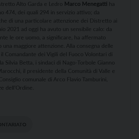
istretto Alto Garda e Ledro
Marco Menegatti
ha
sono 474, dei quali 294 in servizio attivo; da
 anche di una particolare attenzione dei Distretto ai
aio 2021 ad oggi ha avuto un sensibile calo: da
e le ore uomo, a significare, ha affermato
no una maggiore attenzione. Alla consegna delle
 il Comandante dei Vigili del Fuoco Volontari di
a Silvia Betta, i sindaci di Nago-Torbole Gianno
rocchi, il presidente della Comunità di Valle e
 Consiglio comunale di Arco Flavio Tamburini,
ze dell’Ordine.
ONTARIATO