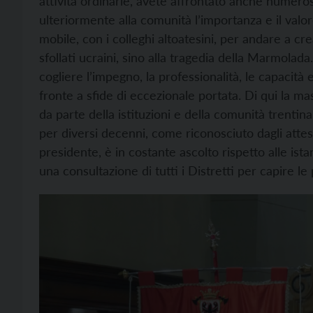
attività ordinarie, avete affrontato anche numeros
ulteriormente alla comunità l’importanza e il valo
mobile, con i colleghi altoatesini, per andare a cr
sfollati ucraini, sino alla tragedia della Marmolada
cogliere l’impegno, la professionalità, le capacità e
fronte a sfide di eccezionale portata. Di qui la m
da parte della istituzioni e della comunità trent
per diversi decenni, come riconosciuto dagli attest
presidente, è in costante ascolto rispetto alle is
una consultazione di tutti i Distretti per capire le