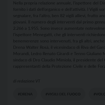
Nella propria relazione annuale, l’ispettore del D
fornito i dati dell’organico e dell’attività. I Vigili 
segnalare, fra l’altro, ben 82 vigili allievi, frutto
giovani. Il numero degli interventi dal primo genn
2.266 a 1.955. Sono invece aumentate notevolment
l’ispettore Menegatti, che gli interventi richiedo
benemerenze sono intervenuti, fra gli altri, anche
Drena Walter Rosà, il vicesindaco di Riva del Gard
Morandi, Ledro Renato Girardi e Tenno Giuliano Ma
sindaco di Dro Claudio Mimiola, il presidente del
rappresentanti della Protezione Civile e delle For
di
redazione VT
#DRENA
#VIGILI DEL FUOCO
#VOL