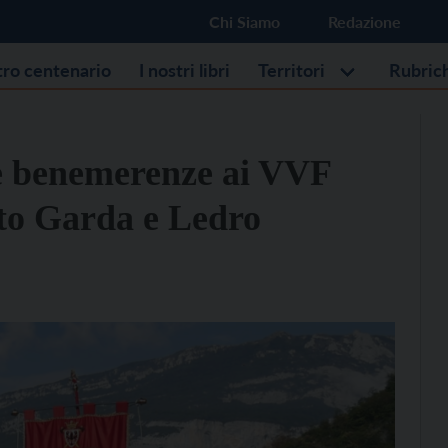
Chi Siamo
Redazione
stro centenario
I nostri libri
Territori
Rubric
le benemerenze ai VVF
lto Garda e Ledro