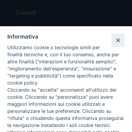
Contatti
Chi Siamo
Informativa
Redazione
Scrivici
Utilizziamo cookie o tecnologie simili per
finalità tecniche e, con il tuo consenso, anche per
altre finalità ("interazioni e funzionalità semplici",
"miglioramento dell'esperienza", "misurazione" e
"targeting e pubblicità") come specificato nella
cookie policy.
Copyright © 2019 - Tutti i diritti riservati - Vit
Cliccando su "accetta" acconsenti all'utilizzo dei
Trentina Editrice
cookie. Cliccando su "personalizza" puoi avere
maggiori informazioni sui cookie utilizzati e
Privacy Policy
personalizzare le tue preferenze. Cliccando su
Torna all'inizi
"rifiuta" o chiudendo questa informativa proseguirai
la navigazione installando i soli cookie tecnici.