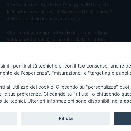
di cui al decreto legislativo 15 maggio 2017, n. 70.
Indicazione resa ai sensi della lettera f) del comma 2
dell'art. 5 del medesimo decreto Lgs.
Vita Trentina, tramite la Fisc (Federazione Italiana
Settimanali Cattolici), ha aderito allo IAP (Istituto
dell'Autodisciplina Pubblicitaria) accettando il Codice di
Autodisciplina della Comunicazione Commerciale
imili per finalità tecniche e, con il tuo consenso, anche per 
Privacy Policy
Cookie Policy
amento dell'esperienza", "misurazione" e "targeting e pubbli
i all'utilizzo dei cookie. Cliccando su "personalizza" puoi
 Trentina Editrice
re le tue preferenze. Cliccando su "rifiuta" o chiudendo que
okie tecnici. Ulteriori informazioni sono disponibili nella
coo
Rifiuta