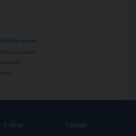
Iniziative speciali
Politica e società
Spettacoli
Sport
E-Shop
Contatti