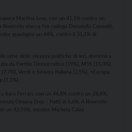
n supera Martina Loss, con un 41,1% contro un
Rovereto stacca l’ex collega Donatella Conzatti,
estor guadagna un 44%, contro il 31,1% di
lle urne delle elezioni politiche di ieri, domenica
seguita da Partito Democratico (19%), M5S (15,3%),
a (7,7%), Verdi e Sinistra Italiana (3,5%), +Europa
p (1,1%).
a Sara Ferrari, con un 44,8% contro un 28,4%.
Lorenzo Ossana (Svp – Patt) al 6,6%. A Rovereto
con un 42,59%, mentre Michela Calzà