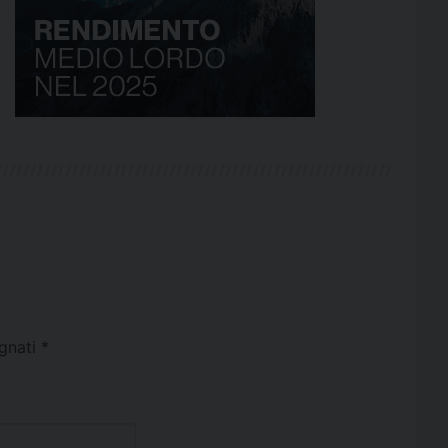
egnati
*