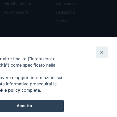
Vendita Online
Chi Siamo
Abbonamenti
Redazione
Scrivici
altre finalità ("interazioni e
cità") come specificato nella
 avere maggiori informazioni sui
sta informativa proseguirai la
kie policy
completa.
Torna all'inizio
Accetta