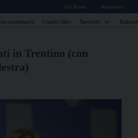
Chi Siamo
Redazione
stro centenario
I nostri libri
Territori
Rubric
tati in Trentino (con
destra)