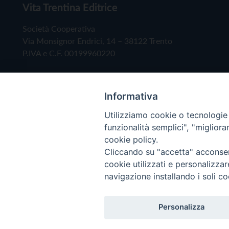
Vita Trentina Editrice
Società Cooperativa
Via Monsignor Endrici, 14 – 38122 Trento
P.IVA e C.F. 00199960220
Informativa
Utilizziamo cookie o tecnologie s
funzionalità semplici", "miglior
cookie policy.
Cliccando su "accetta" acconsent
Copyright © 2019 - Tutti i diritti riservati - Vita
cookie utilizzati e personalizza
navigazione installando i soli co
Privacy Policy
Personalizza