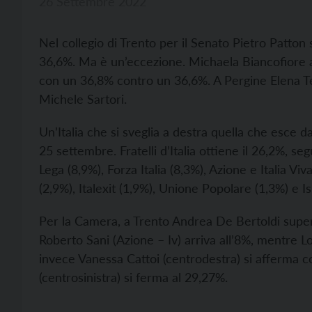
26 Settembre 2022
Nel collegio di Trento per il Senato Pietro Patto
36,6%. Ma è un’eccezione. Michaela Biancofiore a 
con un 36,8% contro un 36,6%. A Pergine Elena T
Michele Sartori.
Un’Italia che si sveglia a destra quella che esce da
25 settembre. Fratelli d’Italia ottiene il 26,2%, 
Lega (8,9%), Forza Italia (8,3%), Azione e Italia Viv
(2,9%), Italexit (1,9%), Unione Popolare (1,3%) e Is
Per la Camera, a Trento Andrea De Bertoldi super
Roberto Sani (Azione – Iv) arriva all’8%, mentre 
invece Vanessa Cattoi (centrodestra) si afferma 
(centrosinistra) si ferma al 29,27%.