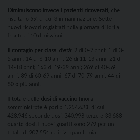
Diminuiscono invece i pazienti ricoverati
, che
risultano 59, di cui 3 in rianimazione. Sette i
nuovi ricoveri registrati nella giornata di ieri a
fronte di 10 dimissioni.
Il contagio per classi d’età
: 2 di 0-2 anni; 1 di 3-
5 anni; 14 di 6-10 anni; 26 di 11-13 anni; 21 di
14-18 anni; 163 di 19-39 anni; 269 di 40-59
anni; 89 di 60-69 anni; 67 di 70-79 anni; 44 di
80 o più anni.
Il totale delle
dosi di vaccino
finora
somministrate è pari a 1.254.623, di cui
428.946 seconde dosi, 340.998 terze e 33.688
quarte dosi. I nuovi guariti sono 279 per un
totale di 207.554 da inizio pandemia.