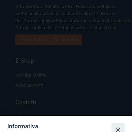
Vita Trentina, tramite la Fisc (Federazione Italiana
Settimanali Cattolici), ha aderito allo IAP (Istituto
dell'Autodisciplina Pubblicitaria) accettando il Codice di
Autodisciplina della Comunicazione Commerciale
Privacy Policy
Cookie Policy
E-Shop
Vendita Online
Abbonamenti
Contatti
Chi Siamo
Informativa
Redazione