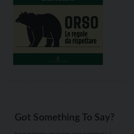
Got Something To Say?
Il tuo indirizzo email non sarà pubblicato.
I