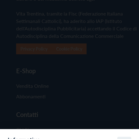
Vita Trentina, tramite la Fisc (Federazione Italiana
Settimanali Cattolici), ha aderito allo IAP (Istituto
dell'Autodisciplina Pubblicitaria) accettando il Codice di
Autodisciplina della Comunicazione Commerciale
Privacy Policy
Cookie Policy
E-Shop
Vendita Online
Abbonamenti
Contatti
Chi Siamo