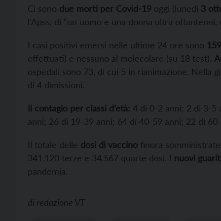
Ci sono
due morti per Covid-19
oggi (lunedì
3 ott
l’Apss, di “un uomo e una donna ultra ottantenni, 
I casi positivi emersi nelle ultime 24 ore sono
15
effettuati) e nessuno al molecolare (su 18 test).
A
ospedali sono 73, di cui 5 in rianimazione. Nella gi
di 4 dimissioni.
Il contagio per classi d’età:
4 di 0-2 anni; 2 di 3-5 
anni; 26 di 19-39 anni; 64 di 40-59 anni; 22 di 60-
Il totale delle
dosi di vaccino
finora somministrate 
341.120 terze e 34.567 quarte dosi. I
nuovi guarit
pandemia.
di
redazione VT