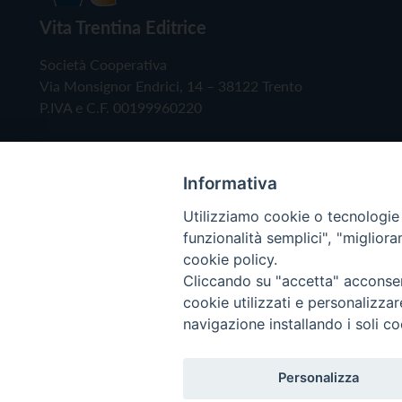
Vita Trentina Editrice
Società Cooperativa
Via Monsignor Endrici, 14 – 38122 Trento
P.IVA e C.F. 00199960220
Informativa
Utilizziamo cookie o tecnologie s
funzionalità semplici", "miglior
cookie policy.
Cliccando su "accetta" acconsent
Copyright © 2019 - Tutti i diritti riservati - Vita
cookie utilizzati e personalizza
navigazione installando i soli co
Privacy Policy
Personalizza