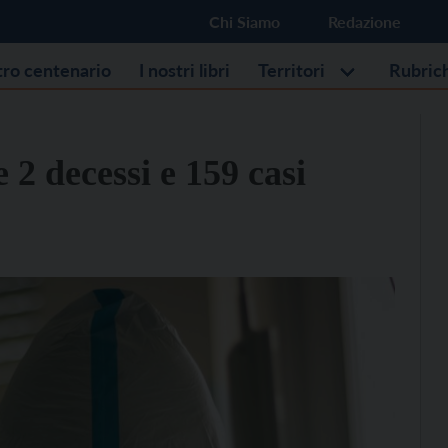
Chi Siamo
Redazione
stro centenario
I nostri libri
Territori
Rubric
 2 decessi e 159 casi