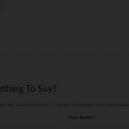
D
thing To Say?
mail non sarà pubblicato.
I campi obbligatori sono contrass
Your Name
*