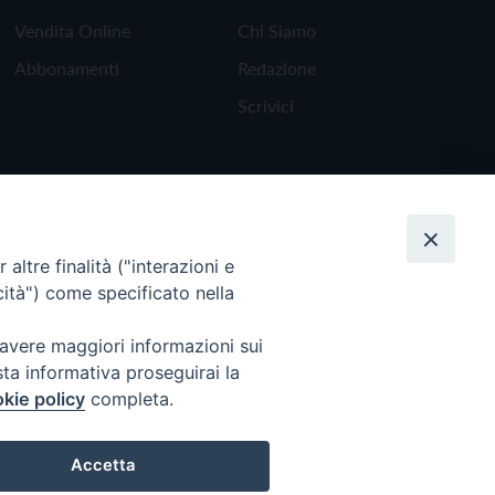
Vendita Online
Chi Siamo
Abbonamenti
Redazione
Scrivici
altre finalità ("interazioni e
cità") come specificato nella
 avere maggiori informazioni sui
sta informativa proseguirai la
kie policy
completa.
Torna all'inizio
Accetta