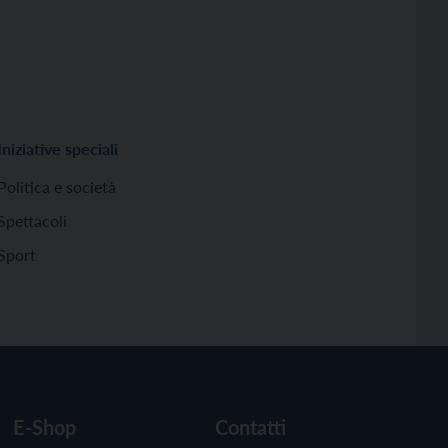
Iniziative speciali
Politica e società
Spettacoli
Sport
E-Shop
Contatti