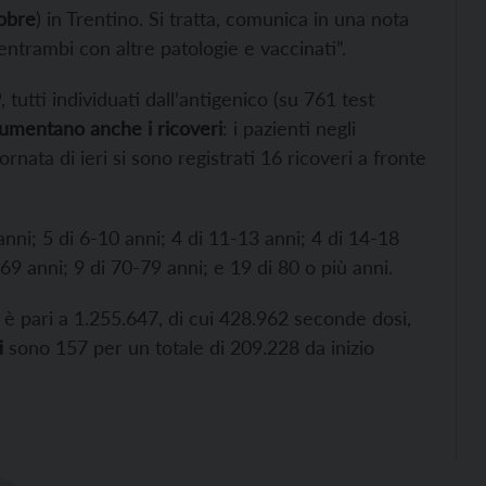
obre
) in Trentino. Si tratta, comunica in una nota
entrambi con altre patologie e vaccinati”.
9
, tutti individuati dall’antigenico (su 761 test
umentano anche i ricoveri
: i pazienti negli
ornata di ieri si sono registrati 16 ricoveri a fronte
anni; 5 di 6-10 anni; 4 di 11-13 anni; 4 di 14-18
69 anni; 9 di 70-79 anni; e 19 di 80 o più anni.
è pari a 1.255.647, di cui 428.962 seconde dosi,
i
sono 157 per un totale di 209.228 da inizio