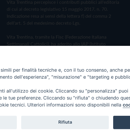
Vita Trentina percepisce i contributi pubblici all'editoria
di cui al decreto legislativo 15 maggio 2017, n. 70.
Indicazione resa ai sensi della lettera f) del comma 2
dell'art. 5 del medesimo decreto Lgs.
Vita Trentina, tramite la Fisc (Federazione Italiana
Settimanali Cattolici), ha aderito allo IAP (Istituto
dell'Autodisciplina Pubblicitaria) accettando il Codice di
Autodisciplina della Comunicazione Commerciale
imili per finalità tecniche e, con il tuo consenso, anche per 
Privacy Policy
Cookie Policy
amento dell'esperienza", "misurazione" e "targeting e pubbli
i all'utilizzo dei cookie. Cliccando su "personalizza" puoi
 Trentina Editrice
re le tue preferenze. Cliccando su "rifiuta" o chiudendo que
okie tecnici. Ulteriori informazioni sono disponibili nella
coo
Rifiuta