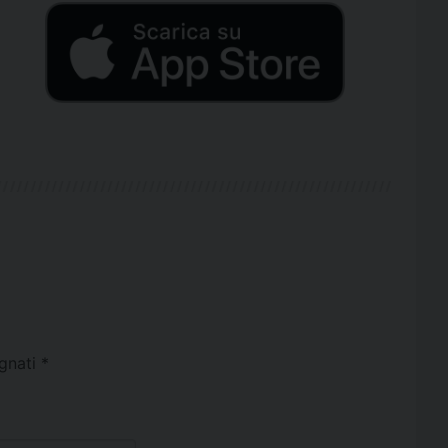
egnati
*