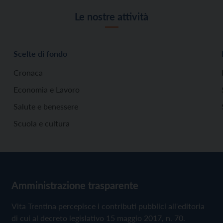
Le nostre attività
Scelte di fondo
Cronaca
Economia e Lavoro
Salute e benessere
Scuola e cultura
Amministrazione trasparente
Vita Trentina percepisce i contributi pubblici all'editoria
di cui al decreto legislativo 15 maggio 2017, n. 70.