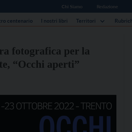
Chi Siamo
Redazione
stro centenario
I nostri libri
Territori
Rubric
a fotografica per la
te, “Occhi aperti”