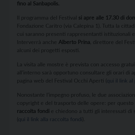
fino al Sanbapolis.
Il programma del Festival
si apre alle 17.30 di d
Fondazione Caritro (via Calepina 1). Tutta la citt
cui saranno presenti rappresentanti istituzionali
Interverrà anche
Alberto Prina
, direttore del Fest
alcuni dei progetti esposti.
La visita alle mostre è prevista con accesso gratu
all’interno sarà opportuno consultare gli orari di ap
pagina web del Festival Occhi Aperti (
qui il link 
Nonostante l’impegno profuso, le due associazioni 
copyright e del trasporto delle opere: per ques
raccolta fondi
e chiedono a tutti gli interessati di
(
qui il link alla raccolta fondi
).