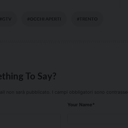
#GTV
#OCCHI APERTI
#TRENTO
thing To Say?
mail non sarà pubblicato.
I campi obbligatori sono contrass
Your Name
*