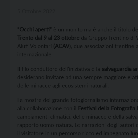
5 Ottobre 2022
“Occhi aperti”
è un monito ma è anche il titolo de
Trento dal 9 al 23 ottobre
da Gruppo Trentino di V
Aiuti Volontari
(ACAV
), due associazioni trentine
internazionale.
Il filo conduttore dell’iniziativa è la
salvaguardia a
desiderano invitare ad una sempre maggiore e atte
delle minacce agli ecosistemi naturali.
Le mostre del grande fotogiornalismo internazional
alla collaborazione con il
Festival della Fotografia 
cambiamenti climatici, delle minacce e della salva
rapporto uomo-natura. Le narrazioni degli autori 
il visitatore in un percorso ricco ed impegnato lung