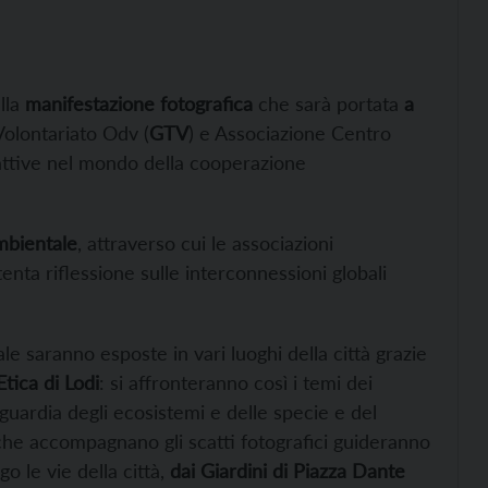
lla
manifestazione fotografica
che sarà portata
a
olontariato Odv (
GTV
) e Associazione Centro
 attive nel mondo della cooperazione
mbientale
, attraverso cui le associazioni
nta riflessione sulle interconnessioni globali
e saranno esposte in vari luoghi della città grazie
Etica di Lodi
: si affronteranno così i temi dei
guardia degli ecosistemi e delle specie e del
che accompagnano gli scatti fotografici guideranno
o le vie della città,
dai Giardini di Piazza Dante