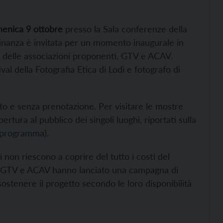
omenica 9 ottobre
presso la Sala conferenze della
adinanza è invitata per un momento inaugurale in
 e delle associazioni proponenti, GTV e ACAV.
ival della Fotografia Etica di Lodi e fotografo di
ito e senza prenotazione. Per visitare le mostre
ertura al pubblico dei singoli luoghi, riportati sulla
al programma
).
non riescono a coprire del tutto i costi del
to GTV e ACAV hanno lanciato una campagna di
 sostenere il progetto secondo le loro disponibilità