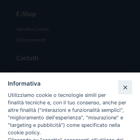
E-Shop
Vendita Online
Abbonamenti
Contatti
Chi Siamo
Informativa
Redazione
Scrivici
Utilizziamo cookie o tecnologie simili per
finalità tecniche e, con il tuo consenso, anche per
altre finalità ("interazioni e funzionalità semplici",
"miglioramento dell'esperienza", "misurazione" e
"targeting e pubblicità") come specificato nella
cookie policy.
Copyright © 2019 - Tutti i diritti riservati - Vit