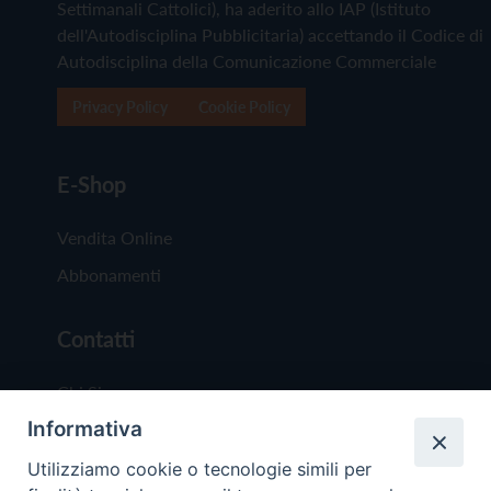
Settimanali Cattolici), ha aderito allo IAP (Istituto
dell'Autodisciplina Pubblicitaria) accettando il Codice di
Autodisciplina della Comunicazione Commerciale
Privacy Policy
Cookie Policy
E-Shop
Vendita Online
Abbonamenti
Contatti
Chi Siamo
Informativa
Redazione
Scrivici
Utilizziamo cookie o tecnologie simili per