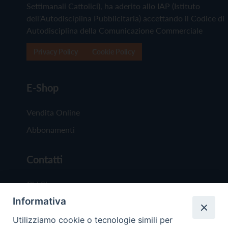
Settimanali Cattolici), ha aderito allo IAP (Istituto
dell'Autodisciplina Pubblicitaria) accettando il Codice di
Autodisciplina della Comunicazione Commerciale
Privacy Policy
Cookie Policy
E-Shop
Vendita Online
Abbonamenti
Contatti
Chi Siamo
Informativa
Redazione
Scrivici
Utilizziamo cookie o tecnologie simili per