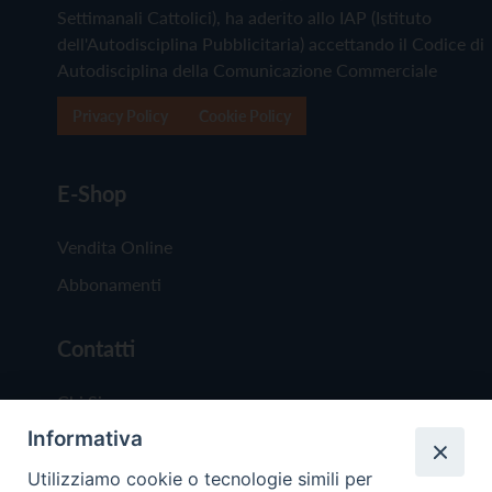
Settimanali Cattolici), ha aderito allo IAP (Istituto
dell'Autodisciplina Pubblicitaria) accettando il Codice di
Autodisciplina della Comunicazione Commerciale
Privacy Policy
Cookie Policy
E-Shop
Vendita Online
Abbonamenti
Contatti
Chi Siamo
Informativa
Redazione
Scrivici
Utilizziamo cookie o tecnologie simili per