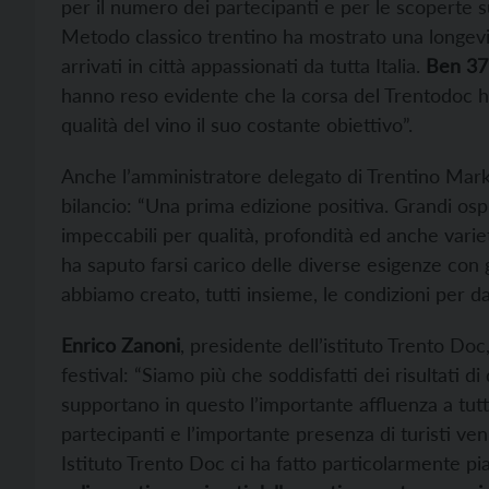
per il numero dei partecipanti e per le scoperte su
Metodo classico trentino ha mostrato una longevi
arrivati in città appassionati da tutta Italia.
Ben 37 
hanno reso evidente che la corsa del Trentodoc ha
qualità del vino il suo costante obiettivo”.
Anche l’amministratore delegato di Trentino Mar
bilancio: “Una prima edizione positiva. Grandi ospit
impeccabili per qualità, profondità ed anche varie
ha saputo farsi carico delle diverse esigenze con
abbiamo creato, tutti insieme, le condizioni per dar
Enrico Zanoni
, presidente dell’istituto Trento Doc
festival: “Siamo più che soddisfatti dei risultati d
supportano in questo l’importante affluenza a tutti
partecipanti e l’importante presenza di turisti ve
Istituto Trento Doc ci ha fatto particolarmente pi