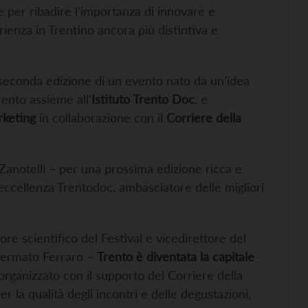
he per ribadire l’importanza di innovare e
ienza in Trentino ancora più distintiva e
seconda edizione di un evento nato da un’idea
rento assieme all’
Istituto Trento Doc
, e
rketing
in collaborazione con il
Corriere della
 Zanotelli – per una prossima edizione ricca e
 eccellenza Trentodoc, ambasciatore delle migliori
tore scientifico del Festival e vicedirettore del
affermato Ferraro –
Trento è diventata la capitale
, organizzato con il supporto del Corriere della
r la qualità degli incontri e delle degustazioni,