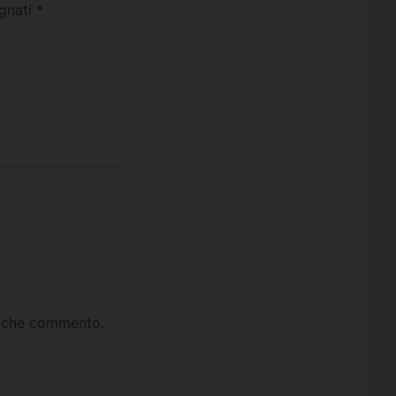
egnati
*
ta che commento.