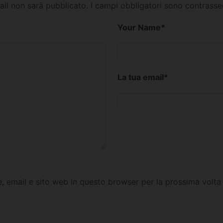
mail non sarà pubblicato.
I campi obbligatori sono contrass
Your Name
*
La tua email
*
e, email e sito web in questo browser per la prossima vol