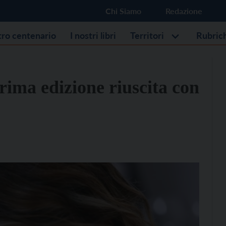
Chi Siamo
Redazione
stro centenario
I nostri libri
Territori
Rubric
rima edizione riuscita con