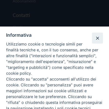
Abbonamenti
Contatti
Chi Siamo
Informativa
Redazione
Scrivici
Utilizziamo cookie o tecnologie simili per
finalità tecniche e, con il tuo consenso, anche per
altre finalità ("interazioni e funzionalità semplici",
"miglioramento dell'esperienza", "misurazione" e
"targeting e pubblicità") come specificato nella
cookie policy.
Copyright © 2019 - Tutti i diritti riservati - Vit
Cliccando su "accetta" acconsenti all'utilizzo dei
Trentina Editrice
cookie. Cliccando su "personalizza" puoi avere
maggiori informazioni sui cookie utilizzati e
Privacy Policy
personalizzare le tue preferenze. Cliccando su
Torna all'inizi
"rifiuta" o chiudendo questa informativa proseguirai
la navigazione installando i soli cookie tecnici.