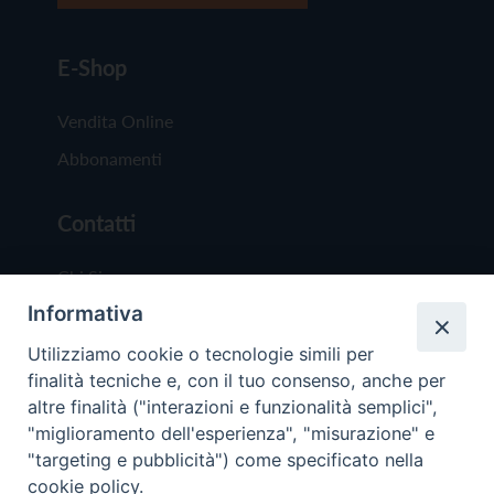
E-Shop
Vendita Online
Abbonamenti
Contatti
Chi Siamo
Informativa
Redazione
Scrivici
Utilizziamo cookie o tecnologie simili per
finalità tecniche e, con il tuo consenso, anche per
altre finalità ("interazioni e funzionalità semplici",
"miglioramento dell'esperienza", "misurazione" e
"targeting e pubblicità") come specificato nella
cookie policy.
Copyright © 2019 - Tutti i diritti riservati - Vit