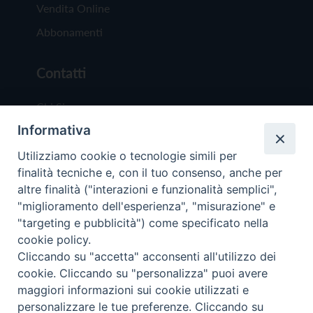
Vendita Online
Abbonamenti
Contatti
Chi Siamo
Informativa
Redazione
Scrivici
Utilizziamo cookie o tecnologie simili per
finalità tecniche e, con il tuo consenso, anche per
altre finalità ("interazioni e funzionalità semplici",
"miglioramento dell'esperienza", "misurazione" e
"targeting e pubblicità") come specificato nella
cookie policy.
Copyright © 2019 - Tutti i diritti riservati - Vit
Cliccando su "accetta" acconsenti all'utilizzo dei
Trentina Editrice
cookie. Cliccando su "personalizza" puoi avere
maggiori informazioni sui cookie utilizzati e
Privacy Policy
personalizzare le tue preferenze. Cliccando su