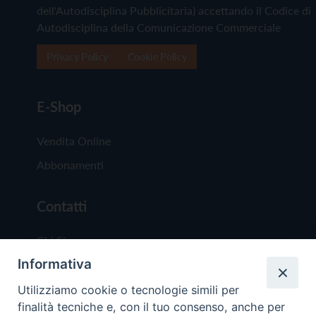
dell'Autodisciplina Pubblicitaria) accettando il Codice di
Autodisciplina della Comunicazione Commerciale
Privacy Policy
Cookie Policy
E-Shop
Vendita Online
Abbonamenti
Contatti
Chi Siamo
Informativa
Redazione
Scrivici
Utilizziamo cookie o tecnologie simili per
finalità tecniche e, con il tuo consenso, anche per