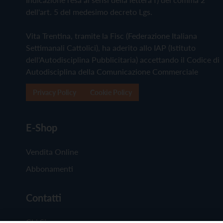
dell'art. 5 del medesimo decreto Lgs.
Vita Trentina, tramite la Fisc (Federazione Italiana
Settimanali Cattolici), ha aderito allo IAP (Istituto
dell'Autodisciplina Pubblicitaria) accettando il Codice di
Autodisciplina della Comunicazione Commerciale
Privacy Policy
Cookie Policy
E-Shop
Vendita Online
Abbonamenti
Contatti
Chi Siamo