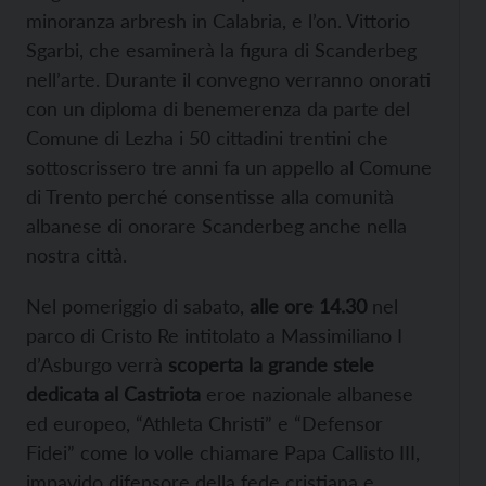
minoranza arbresh in Calabria, e l’on. Vittorio
Sgarbi, che esaminerà la figura di Scanderbeg
nell’arte. Durante il convegno verranno onorati
con un diploma di benemerenza da parte del
Comune di Lezha i 50 cittadini trentini che
sottoscrissero tre anni fa un appello al Comune
di Trento perché consentisse alla comunità
albanese di onorare Scanderbeg anche nella
nostra città.
Nel pomeriggio di sabato,
alle ore 14.30
nel
parco di Cristo Re intitolato a Massimiliano I
d’Asburgo verrà
scoperta la grande stele
dedicata al Castriota
eroe nazionale albanese
ed europeo, “Athleta Christi” e “Defensor
Fidei” come lo volle chiamare Papa Callisto III,
impavido difensore della fede cristiana e