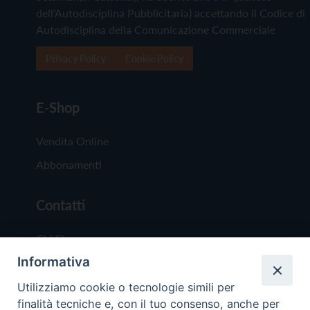
dell'Autodisciplina Pubblicitaria) accettando il Codice di
Autodisciplina della Comunicazione Commerciale
Privacy Policy
Cookie Policy
E-Shop
Vendita Online
Abbonamenti
Contatti
Chi Siamo
Informativa
Redazione
Scrivici
Utilizziamo cookie o tecnologie simili per
finalità tecniche e, con il tuo consenso, anche per