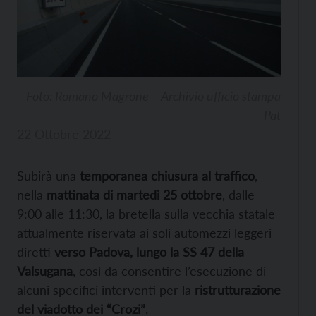
Foto: Romano Magrone – Archivio ufficio stampa
Pat
22 Ottobre 2022
Subirà una
temporanea chiusura al traffico
,
nella
mattinata di martedì 25 ottobre
, dalle
9:00 alle 11:30, la bretella sulla vecchia statale
attualmente riservata ai soli automezzi leggeri
diretti
verso Padova, lungo la SS 47 della
Valsugana
, così da consentire l’esecuzione di
alcuni specifici interventi per la
ristrutturazione
del viadotto dei “Crozi”
.