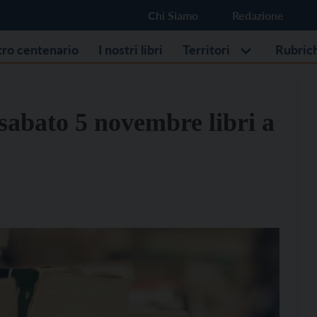
Chi Siamo
Redazione
stro centenario
I nostri libri
Territori
Rubric
 sabato 5 novembre libri a