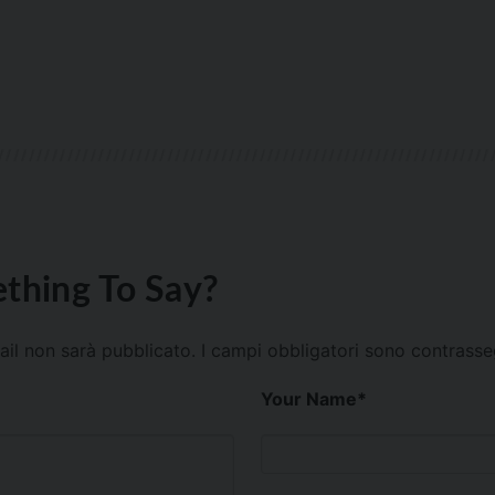
thing To Say?
mail non sarà pubblicato.
I campi obbligatori sono contrass
Your Name
*