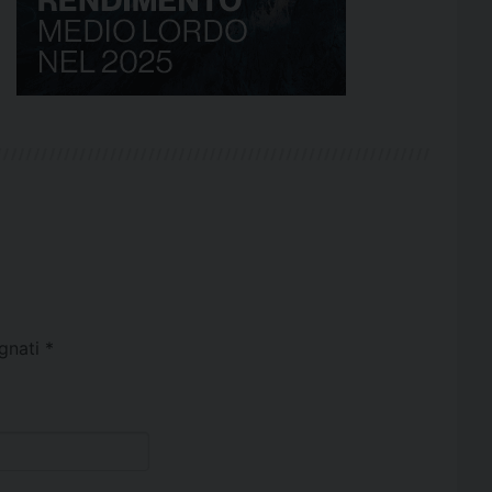
egnati
*