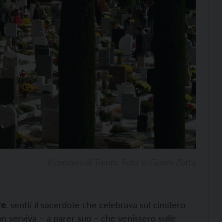
Il cimitero di Trento. Foto © Gianni Zotta
re
, sentii il sacerdote che celebrava sul cimitero
n serviva – a parer suo – che venissero sulle