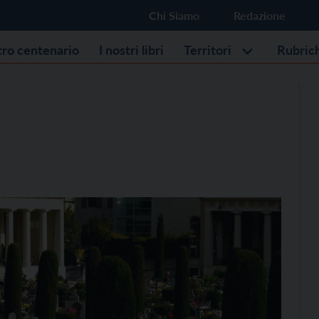
Chi Siamo
Redazione
stro centenario
I nostri libri
Territori
Rubric