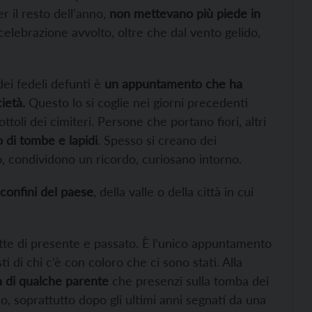
r il resto dell’anno,
non mettevano più piede in
 celebrazione avvolto, oltre che dal vento gelido,
dei fedeli defunti è
un appuntamento che ha
ietà.
Questo lo si coglie nei giorni precedenti
ottoli dei cimiteri. Persone che portano fiori, altri
no di tombe e lapidi
. Spesso si creano dei
, condividono un ricordo, curiosano intorno.
confini del paese
, della valle o della città in cui
 fatte di presente e passato. È l’unico appuntamento
ti di chi c’è con coloro che ci sono stati. Alla
a di qualche parente
che presenzi sulla tomba dei
 soprattutto dopo gli ultimi anni segnati da una