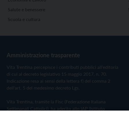
Salute e benessere
Scuola e cultura
Amministrazione trasparente
Vita Trentina percepisce i contributi pubblici all'editoria
di cui al decreto legislativo 15 maggio 2017, n. 70.
Indicazione resa ai sensi della lettera f) del comma 2
dell'art. 5 del medesimo decreto Lgs.
Vita Trentina, tramite la Fisc (Federazione Italiana
Settimanali Cattolici), ha aderito allo IAP (Istituto
dell'Autodisciplina Pubblicitaria) accettando il Codice di
Autodisciplina della Comunicazione Commerciale