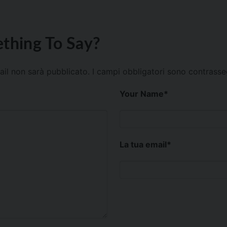
thing To Say?
mail non sarà pubblicato.
I campi obbligatori sono contrass
Your Name
*
La tua email
*