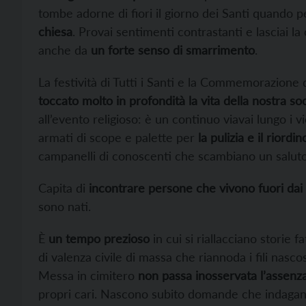
tombe adorne di fiori il giorno dei Santi quando pe
chiesa
. Provai sentimenti contrastanti e lasciai la
anche da
un forte senso di smarrimento
.
La festività di Tutti i Santi e la Commemorazione 
toccato molto in profondità la vita della nostra soc
all’evento religioso: è un continuo viavai lungo i vi
armati di scope e palette per
la pulizia e il riordi
campanelli di conoscenti che scambiano un saluto
Capita di
incontrare persone che vivono fuori dai 
sono nati.
È
un tempo prezioso
in cui si riallacciano storie
di valenza civile di massa che riannoda i fili nascos
Messa in cimitero
non passa inosservata l’assenz
propri cari. Nascono subito domande che indagano,