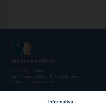
Vita Trentina Editrice
Società Cooperativa
Via Monsignor Endrici, 14 – 38122 Trento
P.IVA e C.F. 00199960220
Informativa