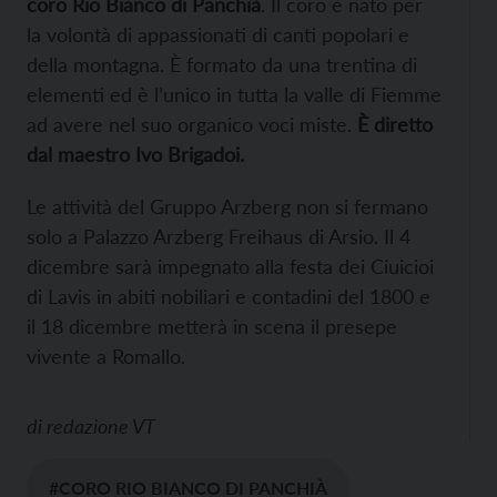
coro Rio Bianco di Panchià
. Il coro è nato per
la volontà di appassionati di canti popolari e
della montagna. È formato da una trentina di
elementi ed è l’unico in tutta la valle di Fiemme
ad avere nel suo organico voci miste.
È diretto
dal maestro Ivo Brigadoi.
Le attività del Gruppo Arzberg non si fermano
solo a Palazzo Arzberg Freihaus di Arsio. Il 4
dicembre sarà impegnato alla festa dei Ciuicioi
di Lavis in abiti nobiliari e contadini del 1800 e
il 18 dicembre metterà in scena il presepe
vivente a Romallo.
di
redazione VT
#CORO RIO BIANCO DI PANCHIÀ