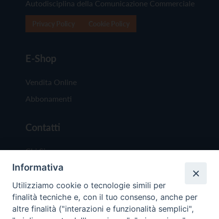
Autodisciplina della Comunicazione Commerciale
Privacy Policy
Cookie Policy
E-Shop
Vendita Online
Abbonamenti
Contatti
Chi Siamo
Informativa
Redazione
Scrivici
Utilizziamo cookie o tecnologie simili per
finalità tecniche e, con il tuo consenso, anche per
altre finalità ("interazioni e funzionalità semplici",