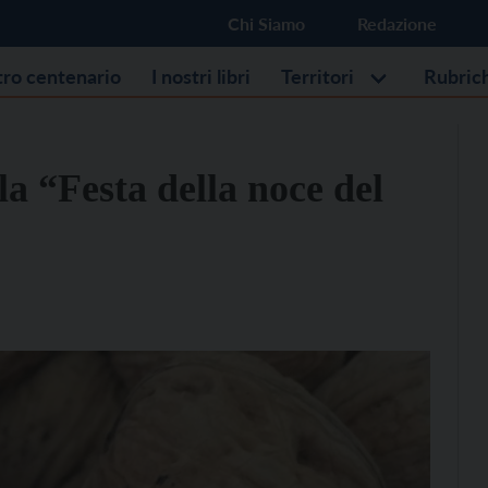
Chi Siamo
Redazione
stro centenario
I nostri libri
Territori
Rubric
a “Festa della noce del