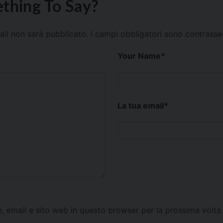
thing To Say?
mail non sarà pubblicato.
I campi obbligatori sono contrass
Your Name
*
La tua email
*
e, email e sito web in questo browser per la prossima vol