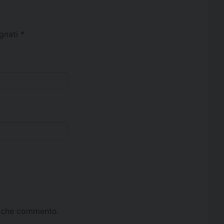
egnati
*
ta che commento.