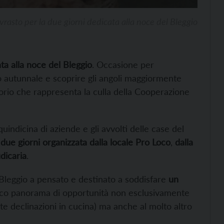
vrasto per la due giorni dedicata alla noce del Bleggio
ta alla noce del Bleggio
. Occasione per
o autunnale e scoprire gli angoli maggiormente
ritorio che rappresenta la culla della Cooperazione
quindicina di aziende e gli avvolti delle case del
a
due giorni organizzata dalla locale Pro Loco
,
dalla
dicaria
.
Bleggio a pensato e destinato a soddisfare
un
ricco panorama di opportunità non esclusivamente
te declinazioni in cucina) ma anche al molto altro