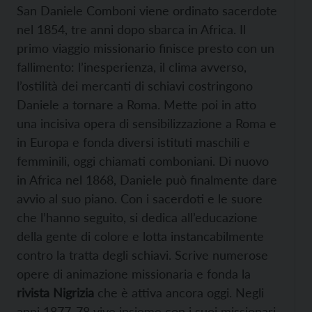
San Daniele Comboni viene ordinato sacerdote
nel 1854, tre anni dopo sbarca in Africa. Il
primo viaggio missionario finisce presto con un
fallimento: l’inesperienza, il clima avverso,
l’ostilità dei mercanti di schiavi costringono
Daniele a tornare a Roma. Mette poi in atto
una incisiva opera di sensibilizzazione a Roma e
in Europa e fonda diversi istituti maschili e
femminili, oggi chiamati comboniani. Di nuovo
in Africa nel 1868, Daniele può finalmente dare
avvio al suo piano. Con i sacerdoti e le suore
che l’hanno seguito, si dedica all’educazione
della gente di colore e lotta instancabilmente
contro la tratta degli schiavi. Scrive numerose
opere di animazione missionaria e fonda la
rivista Nigrizia
che è attiva ancora oggi. Negli
anni 1877-78 vive insieme con i suoi missionari