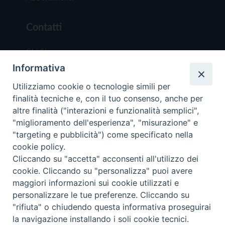
Contatti
Chi Siamo
Informativa
Redazione
Scrivici
Utilizziamo cookie o tecnologie simili per
finalità tecniche e, con il tuo consenso, anche per
altre finalità ("interazioni e funzionalità semplici",
"miglioramento dell'esperienza", "misurazione" e
"targeting e pubblicità") come specificato nella
cookie policy.
Copyright © 2019 - Tutti i diritti riservati - Vit
Cliccando su "accetta" acconsenti all'utilizzo dei
Trentina Editrice
cookie. Cliccando su "personalizza" puoi avere
maggiori informazioni sui cookie utilizzati e
Privacy Policy
personalizzare le tue preferenze. Cliccando su
Torna all'inizi
"rifiuta" o chiudendo questa informativa proseguirai
la navigazione installando i soli cookie tecnici.