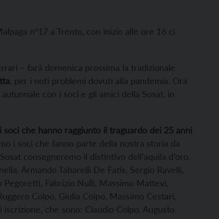
Malpaga n°17 a Trento, con inizio alle ore 16 ci
errari – farà domenica prossima la tradizionale
tta
, per i noti problemi dovuti alla pandemia. Ora
o autunnale con i soci e gli amici della Sosat, in
 soci che hanno raggiunto il traguardo dei 25 anni
emo i soci che fanno parte della nostra storia da
 Sosat consegneremo il distintivo dell’aquila d’oro.
ella, Armando Tabarelli De Fatis, Sergio Ravelli,
o Pegoretti, Fabrizio Nulli, Massimo Mattevi,
Ruggero Colpo, Giulia Colpo, Massimo Cestari,
i iscrizione, che sono: Claudio Colpo, Augusto