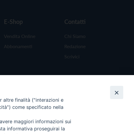
E-Shop
Contatti
Vendita Online
Chi Siamo
Abbonamenti
Redazione
Scrivici
altre finalità ("interazioni e
cità") come specificato nella
 avere maggiori informazioni sui
sta informativa proseguirai la