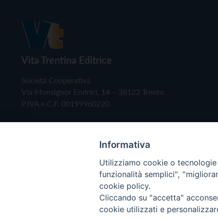
Vita Trentina Editrice
Società Cooperativa
Via Monsignor Endrici, 14 – 38122 Trento
P.IVA e C.F. 00199960220
Informativa
Utilizziamo cookie o tecnologie s
funzionalità semplici", "miglior
cookie policy.
Cliccando su "accetta" acconsent
Copyright © 2019 - Tutti i diritti riservati - Vita
cookie utilizzati e personalizza