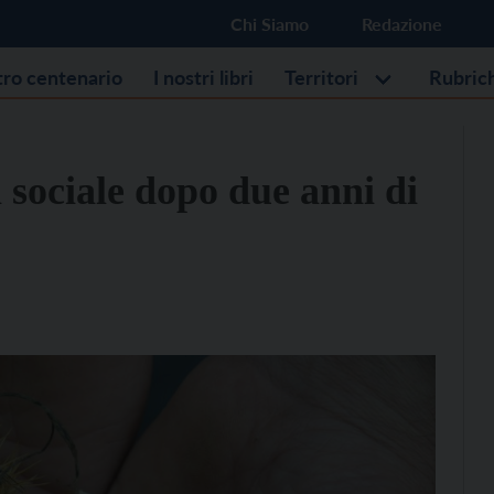
Chi Siamo
Redazione
stro centenario
I nostri libri
Territori
Rubric
a sociale dopo due anni di