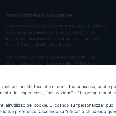
Amministrazione trasparente
Vita Trentina percepisce i contributi pubblici all'editoria
di cui al decreto legislativo 15 maggio 2017, n. 70.
Indicazione resa ai sensi della lettera f) del comma 2
dell'art. 5 del medesimo decreto Lgs.
Vita Trentina, tramite la Fisc (Federazione Italiana
Settimanali Cattolici), ha aderito allo IAP (Istituto
dell'Autodisciplina Pubblicitaria) accettando il Codice di
Autodisciplina della Comunicazione Commerciale
imili per finalità tecniche e, con il tuo consenso, anche per 
Privacy Policy
Cookie Policy
amento dell'esperienza", "misurazione" e "targeting e pubbli
i all'utilizzo dei cookie. Cliccando su "personalizza" puoi
 Trentina Editrice
re le tue preferenze. Cliccando su "rifiuta" o chiudendo que