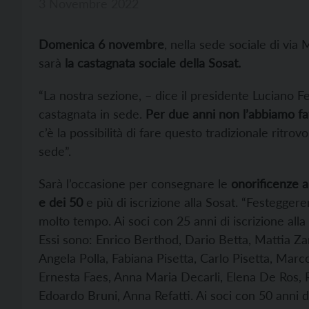
3 Novembre 2022
Domenica 6 novembre
, nella sede sociale di via 
sarà
la castagnata sociale della Sosat.
“La nostra sezione, – dice il presidente Luciano F
castagnata in sede.
Per due anni non l’abbiamo fa
c’è la possibilità di fare questo tradizionale ritrov
sede”.
Sarà l’occasione per consegnare le
onorificenze ai
e dei 50
e più di iscrizione alla Sosat. “Festegger
molto tempo. Ai soci con 25 anni di iscrizione alla
Essi sono: Enrico Berthod, Dario Betta, Mattia Zan
Angela Polla, Fabiana Pisetta, Carlo Pisetta, Marc
Ernesta Faes, Anna Maria Decarli, Elena De Ros, 
Edoardo Bruni, Anna Refatti. Ai soci con 50 anni d