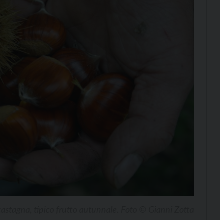
castagna, tipico frutto autunnale. Foto © Gianni Zotta