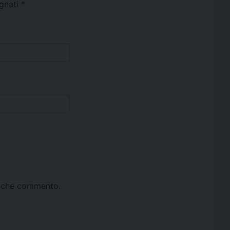
egnati
*
ta che commento.