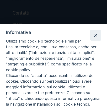
Contatti
Chi Siamo
Informativa
Redazione
Scrivici
Utilizziamo cookie o tecnologie simili per
finalità tecniche e, con il tuo consenso, anche per
altre finalità ("interazioni e funzionalità semplici",
"miglioramento dell'esperienza", "misurazione" e
"targeting e pubblicità") come specificato nella
cookie policy.
Copyright © 2019 - Tutti i diritti riservati - Vit
Cliccando su "accetta" acconsenti all'utilizzo dei
Trentina Editrice
cookie. Cliccando su "personalizza" puoi avere
maggiori informazioni sui cookie utilizzati e
Privacy Policy
personalizzare le tue preferenze. Cliccando su
Torna all'inizi
"rifiuta" o chiudendo questa informativa proseguirai
la navigazione installando i soli cookie tecnici.