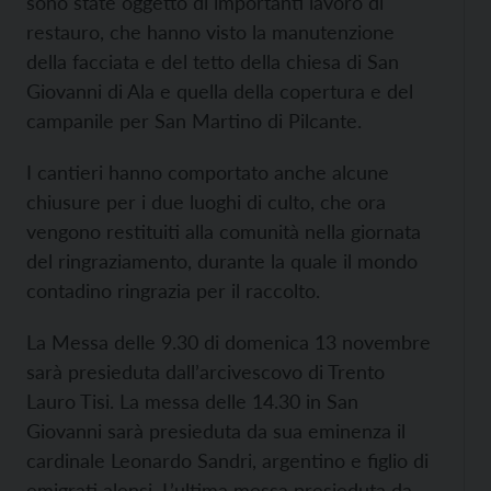
sono state oggetto di importanti lavoro di
restauro, che hanno visto la manutenzione
della facciata e del tetto della chiesa di San
Giovanni di Ala e quella della copertura e del
campanile per San Martino di Pilcante.
I cantieri hanno comportato anche alcune
chiusure per i due luoghi di culto, che ora
vengono restituiti alla comunità nella giornata
del ringraziamento, durante la quale il mondo
contadino ringrazia per il raccolto.
La Messa delle 9.30 di domenica 13 novembre
sarà presieduta dall’arcivescovo di Trento
Lauro Tisi. La messa delle 14.30 in San
Giovanni sarà presieduta da sua eminenza il
cardinale Leonardo Sandri, argentino e figlio di
emigrati alensi. L’ultima messa presieduta da