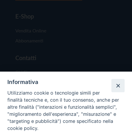
E-Shop
Vendita Online
Abbonamenti
Contatti
Chi Siamo
Informativa
Redazione
Scrivici
Utilizziamo cookie o tecnologie simili per
finalità tecniche e, con il tuo consenso, anche per
altre finalità ("interazioni e funzionalità semplici",
"miglioramento dell'esperienza", "misurazione" e
"targeting e pubblicità") come specificato nella
cookie policy.
Copyright © 2019 - Tutti i diritti riservati - Vit