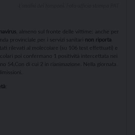
L’analisi dei tamponi. Foto ufficio stampa PAT
navirus
, almeno sul fronte delle vittime: anche per
nda provinciale per i servizi sanitari
non riporta
tati rilevati al molecolare (su 106 test effettuati) e
ecolari poi confermano 1 positività intercettata nei
 sono 54,Con di cui 2 in rianimazione. Nella giornata
dimissioni.
età
: