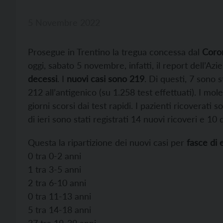
5 Novembre 2022
Prosegue in Trentino la tregua concessa dal
Coro
oggi, sabato 5 novembre, infatti, il report dell’Azie
decessi
. I
nuovi casi sono 219
. Di questi, 7 sono s
212 all’antigenico (su 1.258 test effettuati). I mol
giorni scorsi dai test rapidi. I pazienti ricoverati
di ieri sono stati registrati 14 nuovi ricoveri e 10 
Questa la ripartizione dei nuovi casi per
fasce di 
0 tra 0-2 anni
1 tra 3-5 anni
2 tra 6-10 anni
0 tra 11-13 anni
5 tra 14-18 anni