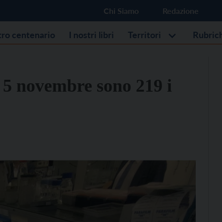
Chi Siamo
Redazione
stro centenario
I nostri libri
Territori
Rubric
o 5 novembre sono 219 i