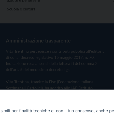
Salute e benessere
Scuola e cultura
Amministrazione trasparente
Vita Trentina percepisce i contributi pubblici all'editoria
di cui al decreto legislativo 15 maggio 2017, n. 70.
Indicazione resa ai sensi della lettera f) del comma 2
dell'art. 5 del medesimo decreto Lgs.
Vita Trentina, tramite la Fisc (Federazione Italiana
Settimanali Cattolici), ha aderito allo IAP (Istituto
dell'Autodisciplina Pubblicitaria) accettando il Codice di
Autodisciplina della Comunicazione Commerciale
imili per finalità tecniche e, con il tuo consenso, anche per 
Privacy Policy
Cookie Policy