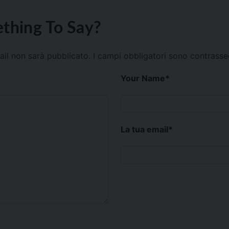
thing To Say?
mail non sarà pubblicato.
I campi obbligatori sono contrass
Your Name
*
La tua email
*