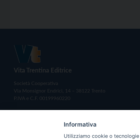
Vita Trentina Editrice
Società Cooperativa
Via Monsignor Endrici, 14 – 38122 Trento
P.IVA e C.F. 00199960220
Informativa
Utilizziamo cookie o tecnologie s