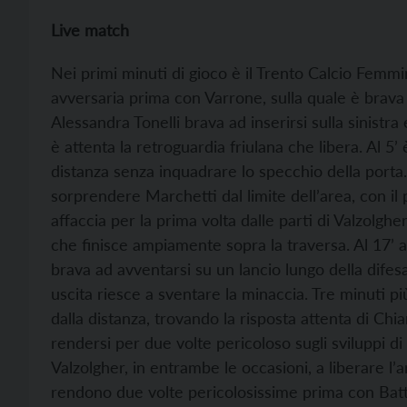
Live match
Nei primi minuti di gioco è il Trento Calcio Femmin
avversaria prima con Varrone, sulla quale è brava i
Alessandra Tonelli brava ad inserirsi sulla sinistr
è attenta la retroguardia friulana che libera. Al 5’ 
distanza senza inquadrare lo specchio della porta.
sorprendere Marchetti dal limite dell’area, con il 
affaccia per la prima volta dalle parti di Valzolghe
che finisce ampiamente sopra la traversa. Al 17’ arr
brava ad avventarsi su un lancio lungo della difes
uscita riesce a sventare la minaccia. Tre minuti pi
dalla distanza, trovando la risposta attenta di Chi
rendersi per due volte pericoloso sugli sviluppi d
Valzolgher, in entrambe le occasioni, a liberare l’are
rendono due volte pericolosissime prima con Battag