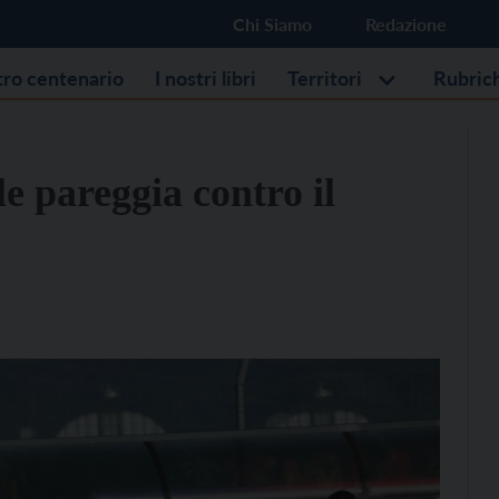
Chi Siamo
Redazione
stro centenario
I nostri libri
Territori
Rubric
e pareggia contro il