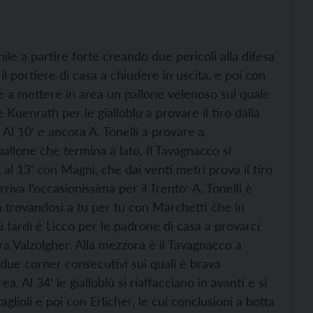
ile a partire forte creando due pericoli alla difesa
l portiere di casa a chiudere in uscita, e poi con
a e a mettere in area un pallone velenoso sul quale
è Kuenrath per le gialloblu a provare il tiro dalla
 Al 10’ e ancora A. Tonelli a provare a
pallone che termina a lato. Il Tavagnacco si
r al 13’ con Magni, che dai venti metri prova il tiro
iva l’occasionissima per il Trento: A. Tonelli è
a trovandosi a tu per tu con Marchetti che in
ù tardi è Licco per le padrone di casa a provarci
ara Valzolgher. Alla mezzora è il Tavagnacco a
i due corner consecutivi sui quali è brava
a. Al 34’ le gialloblù si riaffacciano in avanti e si
lioli e poi con Erlicher, le cui conclusioni a botta