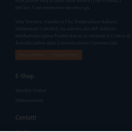
Indicazione resa ai sensi della lettera f) del comma 2
dell'art. 5 del medesimo decreto Lgs.
Vita Trentina, tramite la Fisc (Federazione Italiana
Settimanali Cattolici), ha aderito allo IAP (Istituto
dell'Autodisciplina Pubblicitaria) accettando il Codice di
Autodisciplina della Comunicazione Commerciale
Privacy Policy
Cookie Policy
E-Shop
Vendita Online
Abbonamenti
Contatti
Chi Siamo