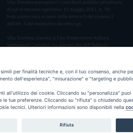
Vita Trentina percepisce i contributi pubblici all'editoria
di cui al decreto legislativo 15 maggio 2017, n. 70.
Indicazione resa ai sensi della lettera f) del comma 2
dell'art. 5 del medesimo decreto Lgs.
Vita Trentina, tramite la Fisc (Federazione Italiana
Settimanali Cattolici), ha aderito allo IAP (Istituto
dell'Autodisciplina Pubblicitaria) accettando il Codice di
Autodisciplina della Comunicazione Commerciale
imili per finalità tecniche e, con il tuo consenso, anche per 
Privacy Policy
Cookie Policy
amento dell'esperienza", "misurazione" e "targeting e pubbli
i all'utilizzo dei cookie. Cliccando su "personalizza" puoi
 Trentina Editrice
re le tue preferenze. Cliccando su "rifiuta" o chiudendo que
okie tecnici. Ulteriori informazioni sono disponibili nella
coo
Rifiuta