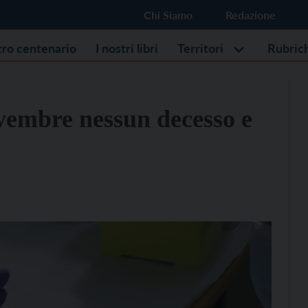
Chi Siamo
Redazione
stro centenario
I nostri libri
Territori
Rubric
vembre nessun decesso e