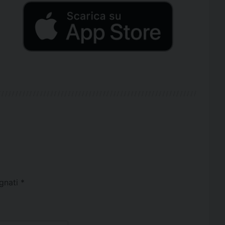
egnati
*