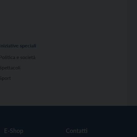
Iniziative speciali
Politica e società
Spettacoli
Sport
E-Shop
Contatti