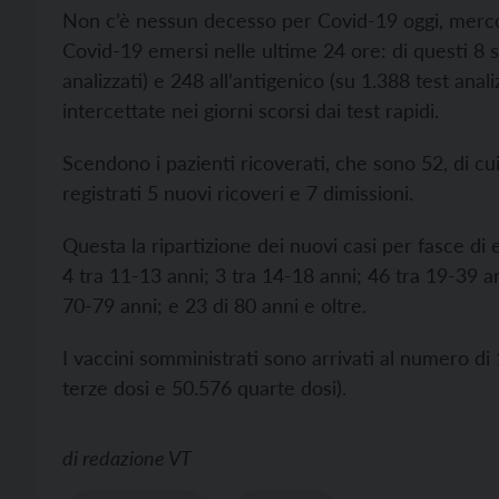
Non c’è nessun decesso per Covid-19 oggi, mercol
Covid-19 emersi nelle ultime 24 ore: di questi 8 so
analizzati) e 248 all’antigenico (su 1.388 test anal
intercettate nei giorni scorsi dai test rapidi.
Scendono i pazienti ricoverati, che sono 52, di cui 
registrati 5 nuovi ricoveri e 7 dimissioni.
Questa la ripartizione dei nuovi casi per fasce di e
4 tra 11-13 anni; 3 tra 14-18 anni; 46 tra 19-39 a
70-79 anni; e 23 di 80 anni e oltre.
I vaccini somministrati sono arrivati al numero d
terze dosi e 50.576 quarte dosi).
di
redazione VT