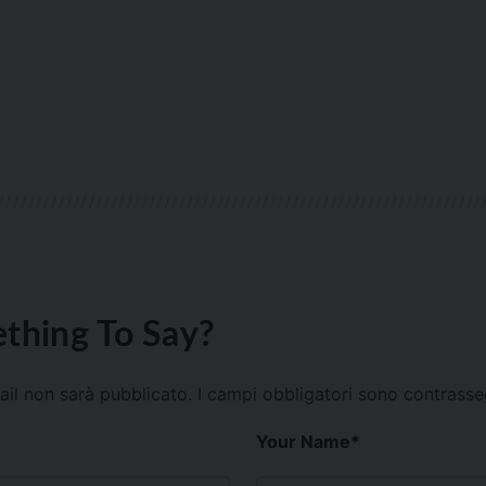
thing To Say?
mail non sarà pubblicato.
I campi obbligatori sono contrass
Your Name
*