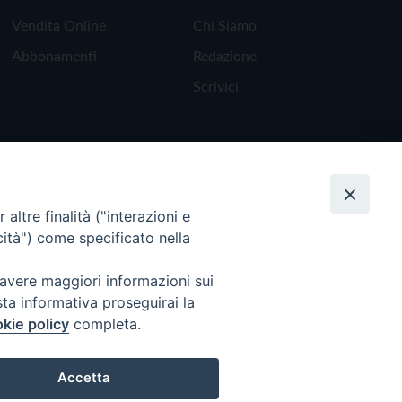
Vendita Online
Chi Siamo
Abbonamenti
Redazione
Scrivici
altre finalità ("interazioni e
cità") come specificato nella
 avere maggiori informazioni sui
sta informativa proseguirai la
kie policy
completa.
Torna all'inizio
Accetta