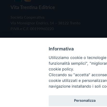
Vita Trentina Editrice
Società Cooperativa
Via Monsignor Endrici, 14 – 38122 Trento
P.IVA e C.F. 00199960220
Informativa
Utilizziamo cookie o tecnologie s
funzionalità semplici", "miglior
cookie policy.
Cliccando su "accetta" acconsent
Copyright © 2019 - Tutti i diritti riservati - Vita
cookie utilizzati e personalizza
navigazione installando i soli co
Privacy Policy
Personalizza