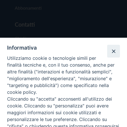
Abbonamenti
Contatti
Chi Siamo
Informativa
Redazione
Scrivici
Utilizziamo cookie o tecnologie simili per
finalità tecniche e, con il tuo consenso, anche per
altre finalità ("interazioni e funzionalità semplici",
"miglioramento dell'esperienza", "misurazione" e
"targeting e pubblicità") come specificato nella
cookie policy.
Copyright © 2019 - Tutti i diritti riservati - Vit
Cliccando su "accetta" acconsenti all'utilizzo dei
Trentina Editrice
cookie. Cliccando su "personalizza" puoi avere
maggiori informazioni sui cookie utilizzati e
Privacy Policy
personalizzare le tue preferenze. Cliccando su
Torna all'inizi
"rifiuta" o chiudendo questa informativa proseguirai