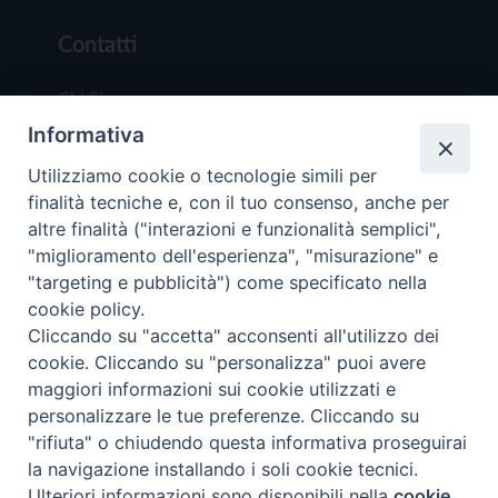
Contatti
Chi Siamo
Informativa
Redazione
Scrivici
Utilizziamo cookie o tecnologie simili per
finalità tecniche e, con il tuo consenso, anche per
altre finalità ("interazioni e funzionalità semplici",
"miglioramento dell'esperienza", "misurazione" e
"targeting e pubblicità") come specificato nella
cookie policy.
Copyright © 2019 - Tutti i diritti riservati - Vit
Cliccando su "accetta" acconsenti all'utilizzo dei
Trentina Editrice
cookie. Cliccando su "personalizza" puoi avere
maggiori informazioni sui cookie utilizzati e
Privacy Policy
personalizzare le tue preferenze. Cliccando su
Torna all'inizi
"rifiuta" o chiudendo questa informativa proseguirai
la navigazione installando i soli cookie tecnici.
Ulteriori informazioni sono disponibili nella
cookie