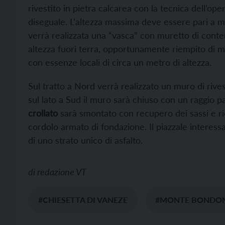
rivestito in pietra calcarea con la tecnica dell’ope
diseguale. L’altezza massima deve essere pari a me
verrà realizzata una “vasca” con muretto di cont
altezza fuori terra, opportunamente riempito di m
con essenze locali di circa un metro di altezza.
Sul tratto a Nord verrà realizzato un muro di rive
sul lato a Sud il muro sarà chiuso con un raggio pari
crollato
sarà smontato con recupero dei sassi e ri
cordolo armato di fondazione. Il piazzale interessa
di uno strato unico di asfalto.
di
redazione VT
#CHIESETTA DI VANEZE
#MONTE BONDO