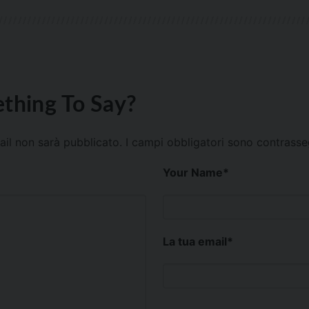
thing To Say?
mail non sarà pubblicato.
I campi obbligatori sono contrass
Your Name
*
La tua email
*