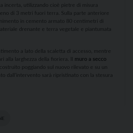
ra incerta, utilizzando cioè pietre di misura
no di 3 metri fuori terra. Sulla parte anteriore
enimento in cemento armato 80 centimetri di
ateriale drenante e terra vegetale e piantumata
stimento a lato della scaletta di accesso, mentre
 alla larghezza della fioriera. Il
muro a secco
costruito poggiando sul nuovo rilevato e su un
to dall’intervento sarà ripristinato con la stesura
NE