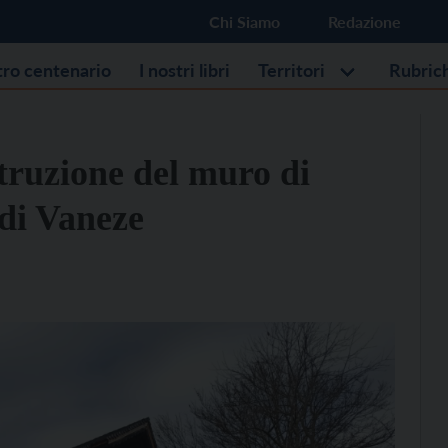
Chi Siamo
Redazione
stro centenario
I nostri libri
Territori
Rubric
truzione del muro di
 di Vaneze