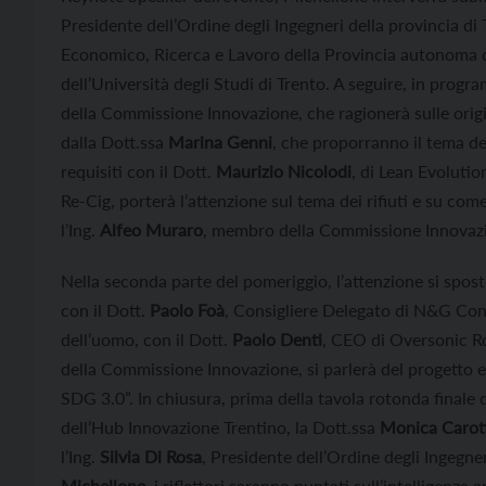
Presidente dell’Ordine degli Ingegneri della provincia di 
Economico, Ricerca e Lavoro della Provincia autonoma di
dell’Università degli Studi di Trento. A seguire, in progra
della Commissione Innovazione, che ragionerà sulle origi
dalla Dott.ssa
Marina Genni
, che proporranno il tema del
requisiti con il Dott.
Maurizio Nicolodi
, di Lean Evolutio
Re-Cig, porterà l’attenzione sul tema dei rifiuti e su come
l’Ing.
Alfeo Muraro
, membro della Commissione Innovazio
Nella seconda parte del pomeriggio, l’attenzione si spost
con il Dott.
Paolo Foà
, Consigliere Delegato di N&G Cons
dell’uomo, con il Dott.
Paolo Denti
, CEO di Oversonic Ro
della Commissione Innovazione, si parlerà del progetto eu
SDG 3.0”. In chiusura, prima della tavola rotonda finale 
dell’Hub Innovazione Trentino, la Dott.ssa
Monica Carot
l’Ing.
Silvia Di Rosa
, Presidente dell’Ordine degli Ingegner
Michellone
, i riflettori saranno puntati sull’intelligenza a