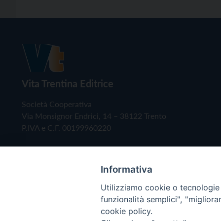
Vita Trentina Editrice
Società Cooperativa
Via Monsignor Endrici, 14 – 38122 Trento
P.IVA e C.F. 00199960220
Informativa
Utilizziamo cookie o tecnologie s
funzionalità semplici", "miglior
cookie policy.