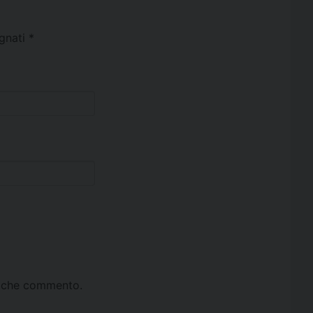
egnati
*
ta che commento.