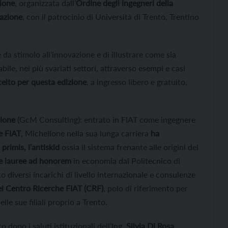
zione
, organizzata dall’
Ordine degli ingegneri della
azione
, con il patrocinio di Università di Trento, Trentino
da stimolo all’innovazione e di illustrare come sia
bile, nei più svariati settori, attraverso esempi e casi
celto per questa edizione
, a ingresso libero e gratuito,
llone
(GcM Consulting): entrato in FIAT come ingegnere
e FIAT
, Michellone nella sua lunga carriera
ha
primis, l’antiskid
ossia il sistema frenante alle origini del
e lauree ad honorem
in economia dal Politecnico di
o diversi incarichi di livello internazionale e consulenze
l Centro Ricerche FIAT (CRF)
, polo di riferimento per
le sue filiali proprio a Trento.
dopo i saluti istituzionali dell’Ing.
Silvia Di Rosa
,