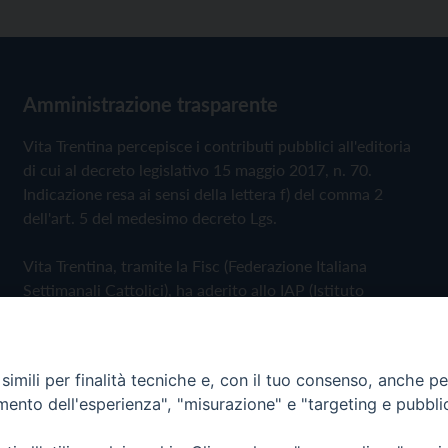
Amministrazione trasparente
Vita Trentina percepisce i contributi pubblici all'editoria
di cui al decreto legislativo 15 maggio 2017, n. 70.
Indicazione resa ai sensi della lettera f) del comma 2
dell'art. 5 del medesimo decreto Lgs.
Vita Trentina, tramite la Fisc (Federazione Italiana
Settimanali Cattolici), ha aderito allo IAP (Istituto
dell'Autodisciplina Pubblicitaria) accettando il Codice di
Autodisciplina della Comunicazione Commerciale
imili per finalità tecniche e, con il tuo consenso, anche per 
Privacy Policy
Cookie Policy
amento dell'esperienza", "misurazione" e "targeting e pubbli