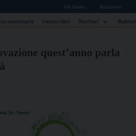
Chi Siamo
Redazione
stro centenario
I nostri libri
Territori
Rubric
ovazione quest’anno parla
tà