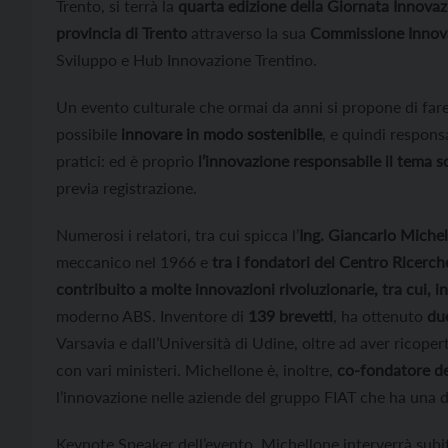
Trento, si terrà la
quarta edizione della Giornata Innova
provincia di Trento
attraverso la sua
Commissione Innov
Sviluppo e Hub Innovazione Trentino.
Un evento culturale che ormai da anni si propone di fare 
possibile
innovare in modo sostenibile
, e quindi responsa
pratici: ed è proprio
l’innovazione responsabile il tema s
previa registrazione.
Numerosi i relatori, tra cui spicca l’
Ing. Giancarlo Miche
meccanico nel 1966 e
tra i fondatori del Centro Ricerch
contribuito a molte innovazioni rivoluzionarie, tra cui, in 
moderno ABS. Inventore di
139 brevetti
, ha ottenuto
du
Varsavia e dall’Università di Udine, oltre ad aver ricopert
con vari ministeri. Michellone è, inoltre,
co-fondatore de
l’innovazione nelle aziende del gruppo FIAT che ha una del
Keynote Speaker dell’evento, Michellone interverrà subito 