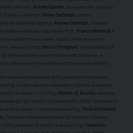
Trento, del dott.
Achille Spinelli
, assessore allo Sviluppo
 Trento, e del Prof.
Flavio Deflorian
, rettore
mma gli interventi dell’Ing.
Andrea Demozzi
, membro
ni dell’innovazione, seguito dal Prof.
Franco Meinardi
e
 fotovoltaico trasparente. Spazio ai bandi e ai loro
n Srl, mentre il Dott.
Marco Fimognari
, tra i fondatori di
 gli stessi possono essere trasformati in risorsa, e
ne, affronterà il tema del brevetto europeo unitario.
erà sulla monetizzazione della proprietà intellettuale,
ulting, e sulla robotica umanoide cognitiva al servizio
botics. A seguire, con l’Ing.
Alberto di Taranto
, membro
ropeo per gli obiettivi di sostenibilità 2030 “Stairway to
durante la quale si confronteranno l’Ing.
Silvio Antonioni
,
ta
, Direttore Attrazione Imprese di Trentino Sviluppo,
i della provincia di Trento, e ancora l’Ing.
Giancarlo
rtificiale a supporto della disabilità, con l’Ing.
Jonni