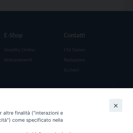
E-Shop
Contatti
Vendita Online
Chi Siamo
Abbonamenti
Redazione
Scrivici
altre finalità ("interazioni e
cità") come specificato nella